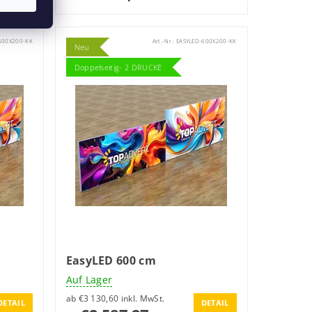
500X200-KK
Art.-Nr.:
EASYLED-600X200-KK
Neu
Doppelseitig- 2 DRUCKE
EasyLED 600 cm
Auf Lager
ab €3 130,60 inkl. MwSt.
DETAIL
DETAIL