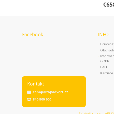
€65
Facebook
INFO
Druckda
Obchodn
Informac
GDPR
FAQ
Karriere
Kontakt
eshop
@
topadvert.cz
840 800 600
FK Media, s.r.o. - 