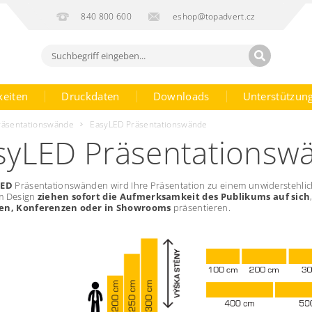
840 800 600
eshop@topadvert.cz
keiten
Druckdaten
Downloads
Unterstützun
räsentationswände
EasyLED Präsentationswände
syLED Präsentationsw
LED
Präsentationswänden wird Ihre Präsentation zu einem unwiderstehlic
m Design
ziehen sofort die Aufmerksamkeit des Publikums auf sich
en, Konferenzen oder in Showrooms
präsentieren.