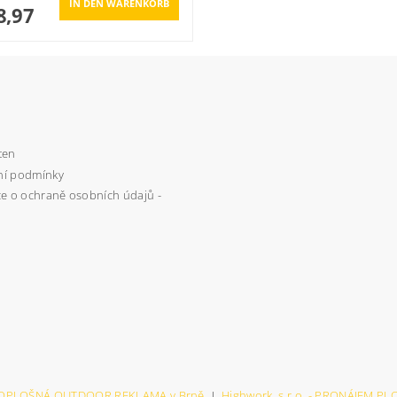
8,97
ten
í podmínky
e o ochraně osobních údajů -
VELKOPLOŠNÁ OUTDOOR REKLAMA v Brně
|
Highwork, s.r.o. - PRONÁJEM P