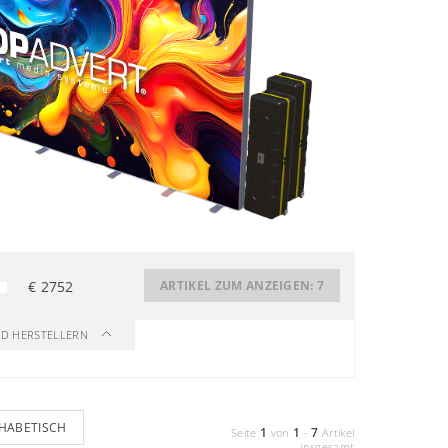
€
2752
ARTIKEL ZUM ANZEIGEN:
7
ND HERSTELLERN
HABETISCH
1
1
7
Seite
von
-
Artikel
insgesamt