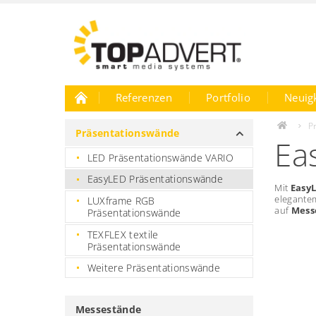
Referenzen
Portfolio
Neuig
Karriere
P
Präsentationswände
Ea
LED Präsentationswände VARIO
EasyLED Präsentationswände
Mit
Easy
elegante
LUXframe RGB
auf
Mess
Präsentationswände
TEXFLEX textile
Präsentationswände
Weitere Präsentationswände
Messestände