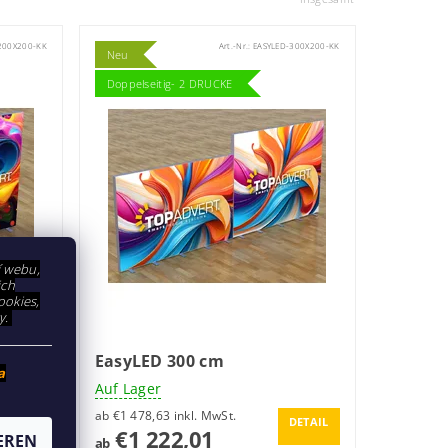
200X200-KK
Art.-Nr.:
EASYLED-300X200-KK
Neu
Doppelseitig- 2 DRUCKE
í webu,
ich
ookies,
y.
EasyLED 300 cm
a
Auf Lager
ab €1 478,63 inkl. MwSt.
DETAIL
DETAIL
€1 222,01
EREN
ab