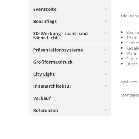
Eventzelte
Die Wänd
Beachflags
Beidse
3D-Werbung - Licht- und
10 cm 
Nicht-Licht
Einfa
Kabell
Präsentationssysteme
Wände 
Einfac
Großformatdruck
Durch 
City Light
Systemvo
Innenarchitektur
Montagea
Verkauf
Referenzen