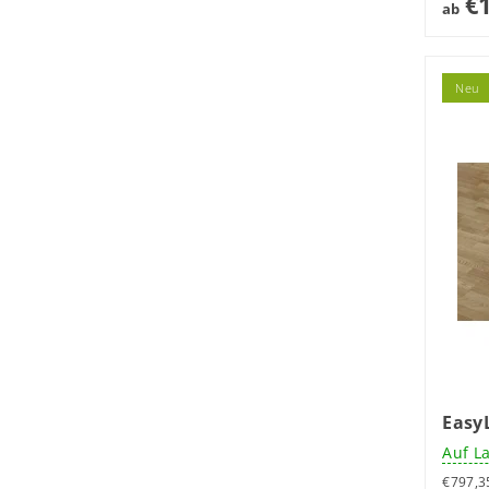
€1
ab
Neu
Easy
Auf L