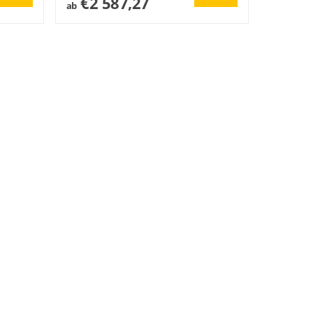
€2 587,27
ab