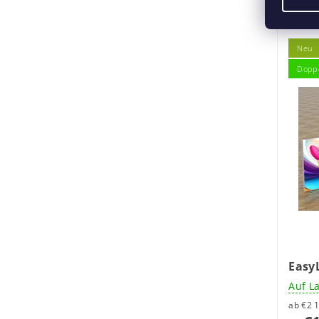
Neu
Doppe
Easy
Auf L