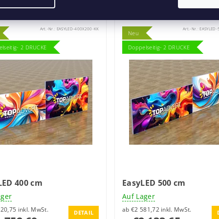
Art.-Nr.:
EASYLED-400X200-KK
Art.-Nr.:
EASYLED-
Neu
lseitig- 2 DRUCKE
Doppelseitig- 2 DRUCKE
LED 400 cm
EasyLED 500 cm
ager
Auf Lager
ab €2 120,75 inkl. MwSt.
ab €2 581,72 inkl. MwSt.
DETAIL