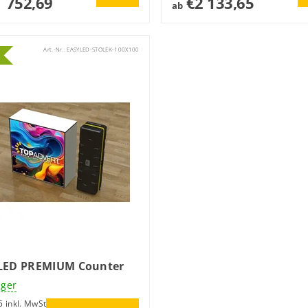
 752,69
€2 133,65
ab
Art.-Nr.:
EASYLED-STOLEK-100X100
LED PREMIUM Counter
ager
€797,35 inkl. MwSt.