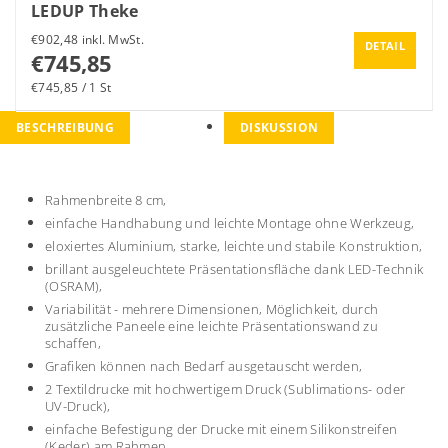
LEDUP Theke
€902,48 inkl. MwSt.
DETAIL
€745,85
€745,85 / 1 St
BESCHREIBUNG
DISKUSSION
Rahmenbreite 8 cm,
einfache Handhabung und leichte Montage ohne Werkzeug,
eloxiertes Aluminium, starke, leichte und stabile Konstruktion,
brillant ausgeleuchtete Präsentationsfläche dank LED-Technik
(OSRAM),
Variabilität - mehrere Dimensionen, Möglichkeit, durch
zusätzliche Paneele eine leichte Präsentationswand zu
schaffen,
Grafiken können nach Bedarf ausgetauscht werden,
2 Textildrucke mit hochwertigem Druck (Sublimations- oder
UV-Druck),
einfache Befestigung der Drucke mit einem Silikonstreifen
(Keder) am Rahmen.