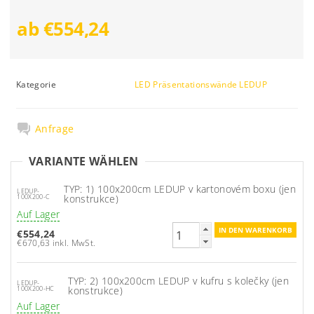
ab €554,24
Kategorie
LED Präsentationswände LEDUP
Anfrage
VARIANTE WÄHLEN
TYP: 1) 100x200cm LEDUP v kartonovém boxu (jen
LEDUP-
konstrukce)
100X200-C
Auf Lager
€554,24
€670,63 inkl. MwSt.
TYP: 2) 100x200cm LEDUP v kufru s kolečky (jen
LEDUP-
konstrukce)
100X200-HC
Auf Lager