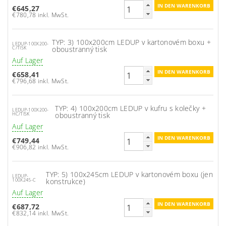
€645,27
€780,78 inkl. MwSt.
TYP: 3) 100x200cm LEDUP v kartonovém boxu +
LEDUP-100X200-
oboustranný tisk
C/TISK
Auf Lager
€658,41
€796,68 inkl. MwSt.
TYP: 4) 100x200cm LEDUP v kufru s kolečky +
LEDUP-100X200-
oboustranný tisk
HC/TISK
Auf Lager
€749,44
€906,82 inkl. MwSt.
TYP: 5) 100x245cm LEDUP v kartonovém boxu (jen
LEDUP-
konstrukce)
100X245-C
Auf Lager
€687,72
€832,14 inkl. MwSt.