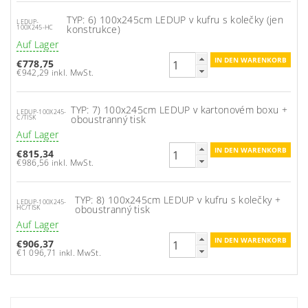
TYP: 6) 100x245cm LEDUP v kufru s kolečky (jen
LEDUP-
konstrukce)
100X245-HC
Auf Lager
€778,75
€942,29 inkl. MwSt.
TYP: 7) 100x245cm LEDUP v kartonovém boxu +
LEDUP-100X245-
oboustranný tisk
C/TISK
Auf Lager
€815,34
€986,56 inkl. MwSt.
TYP: 8) 100x245cm LEDUP v kufru s kolečky +
LEDUP-100X245-
oboustranný tisk
HC/TISK
Auf Lager
€906,37
€1 096,71 inkl. MwSt.