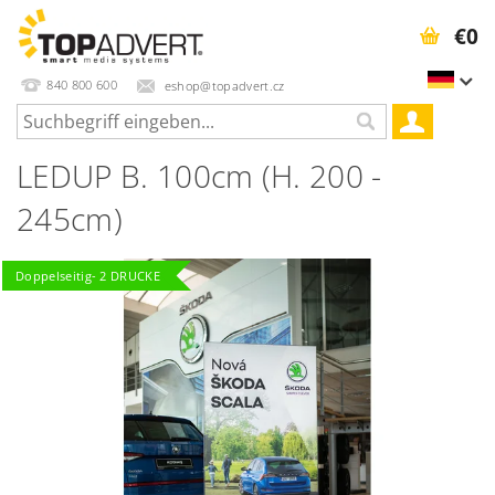
€0
840 800 600
eshop@topadvert.cz
LEDUP B. 100cm (H. 200 -
245cm)
Doppelseitig- 2 DRUCKE