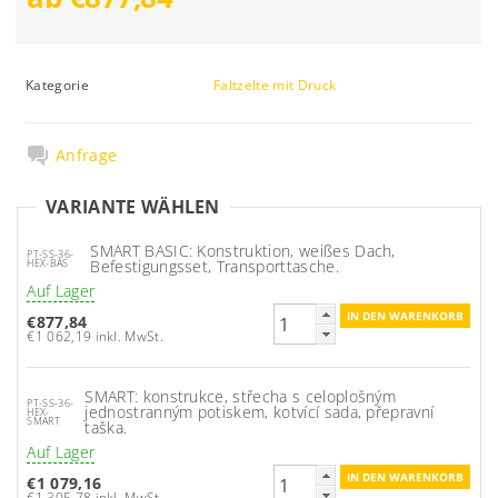
Kategorie
Faltzelte mit Druck
Anfrage
VARIANTE WÄHLEN
SMART BASIC: Konstruktion, weißes Dach,
PT-SS-36-
Befestigungsset, Transporttasche.
HEX-BAS
Auf Lager
€877,84
€1 062,19 inkl. MwSt.
SMART: konstrukce, střecha s celoplošným
PT-SS-36-
jednostranným potiskem, kotvící sada, přepravní
HEX-
SMART
taška.
Auf Lager
€1 079,16
€1 305,78 inkl. MwSt.