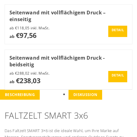
Seitenwand mit vollflächigem Druck –
einseitig
ab €118,05 inkl. MwSt.
DETAIL
€97,56
ab
Seitenwand mit vollflächigem Druck -
beidseitig
ab €288,02 inkl. MwSt.
DETAIL
€238,03
ab
BESCHREIBUNG
DISKUSSION
FALTZELT SMART 3x6
Das Faltzelt SMART 3×6 ist die ideale Wahl, um Ihre Marke auf
Messen, Sportveranstaltungen und anderen Outdoor-Events zu