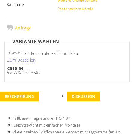
Weitere unbeleuchtete
Kategorie
Präsentationswände
Anfrage
VARIANTE WÄHLEN
TYP: konstrukce včetně tisku
151/KON2
Zum Bestellen
€510,54
€617,75 inkl. MwSt.
BESCHREIBUNG
DISKUSSION
faltbarer magnetischer POP UP
Leichtgewicht mit einfacher Montage
die einzelnen Grafikpaneele werden mit Magnetstreifen an