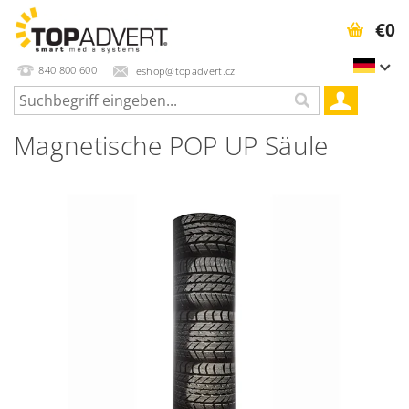
€0
840 800 600
eshop@topadvert.cz
Magnetische POP UP Säule