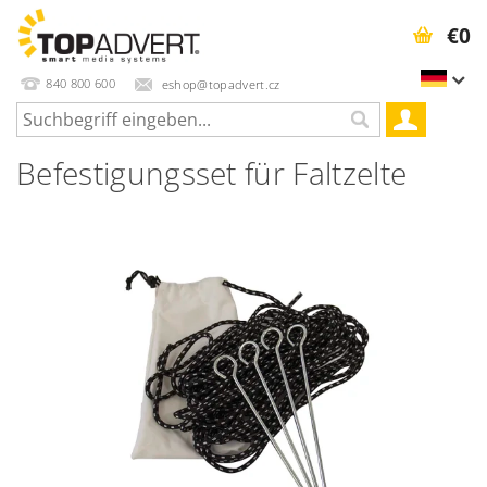
€0
840 800 600
eshop@topadvert.cz
Befestigungsset für Faltzelte