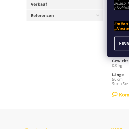
služeb. 
Verkauf
předání
€4
ab
Referenzen
ab €41,
Změnu n
„Nastav
BESCH
EIN
Farbe
Chrom
Gewicht
0,9 kg
Länge
50 cm
Seien Sie
Kom