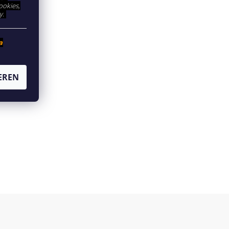
ookies,
y.
a
ION
EREN