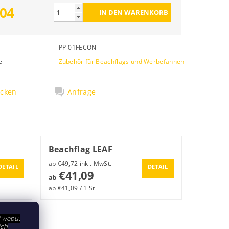
,04
PP-01FECON
e
Zubehör für Beachflags und Werbefahnen
cken
Anfrage
Beachflag LEAF
ab €49,72 inkl. MwSt.
DETAIL
DETAIL
€41,09
ab
ab €41,09 / 1 St
í webu,
ich