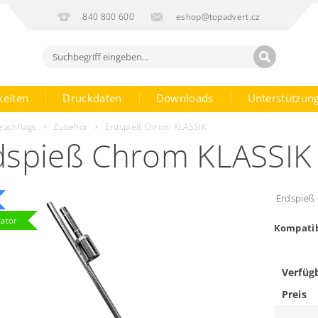
840 800 600
eshop@topadvert.cz
keiten
Druckdaten
Downloads
Unterstützun
eachflags
Zubehör
Erdspieß Chrom KLASSIK
dspieß Chrom KLASSIK
Erdspieß 
tator
Kompatib
Verfüg
Preis