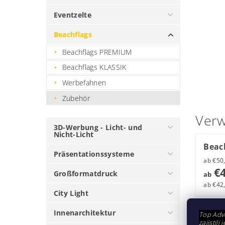
Eventzelte
Beachflags
Beachflags PREMIUM
Beachflags KLASSIK
Werbefahnen
Zubehör
Verw
3D-Werbung - Licht- und
Nicht-Licht
Beac
Präsentationssysteme
€4
Großformatdruck
ab
ab €42,
City Light
Innenarchitektur
Top Adve
Beac
zajistil