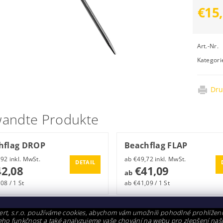
€15
Art.-Nr.
Kategori
Dru
andte Produkte
hflag DROP
Beachflag FLAP
ab €50,92 inkl. MwSt.
ab €49,72 inkl. MwSt.
DETAIL
2,08
€41,09
ab
08 / 1 St
ab €41,09 / 1 St
rt, s.r.o. používáme cookies, abychom vám umožnili pohodlné prohlížen
hflag AXE
i jeho funkčnost a také analyzujeme vaše chování na webu pro zlepšení naš