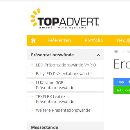
Referenzen
Portfolio
Neuig
Karriere
B
Präsentationswände
Er
LED Präsentationswände VARIO
EasyLED Präsentationswände
Tipp
LUXframe RGB
Präsentationswände
Inkl. Ro
TEXFLEX textile
Präsentationswände
Weitere Präsentationswände
Messestände