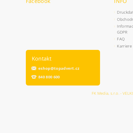
Facebook
INFO
Druckda
Obchodn
Informac
GDPR
FAQ
Karriere
Kontakt
eshop
@
topadvert.cz
840 800 600
FK Media, s.r.o. - 