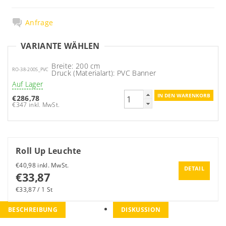
Anfrage
VARIANTE WÄHLEN
Breite: 200 cm
RO-38-200S_PVC
Druck (Materialart): PVC Banner
Auf Lager
€286,78
€347 inkl. MwSt.
Roll Up Leuchte
€40,98 inkl. MwSt.
DETAIL
€33,87
€33,87 / 1 St
BESCHREIBUNG
DISKUSSION