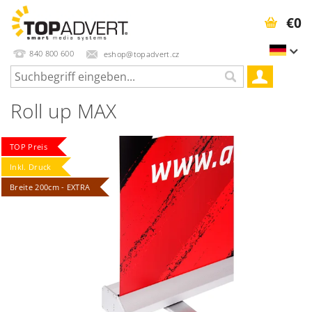
€0
840 800 600
eshop@topadvert.cz
Roll up MAX
TOP Preis
Inkl. Druck
Breite 200cm - EXTRA