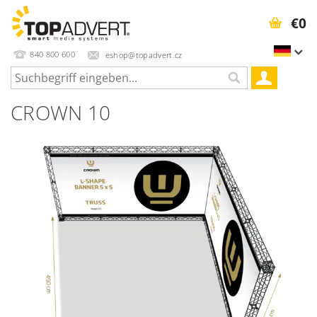
€0
840 800 600
eshop@topadvert.cz
CROWN 10