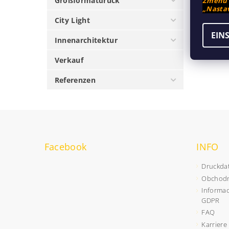
Großformatdruck
Změnu n
„Nastav
Kom
City Light
EIN
Innenarchitektur
Verkauf
Referenzen
Facebook
INFO
Druckda
Obchodn
Informac
GDPR
FAQ
Karriere