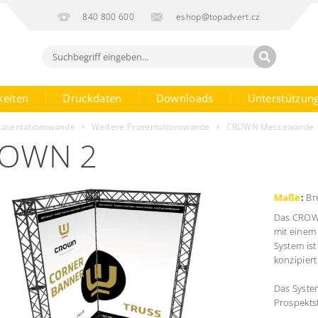
840 800 600
eshop@topadvert.cz
keiten
Druckdaten
Downloads
Unterstützun
räsentationswände
Weitere Präsentationswände
CROWN Messewände
OWN 2
Maße
:
Bre
Das CROWN
mit einem
System ist
konzipiert
Das Syste
Prospekts