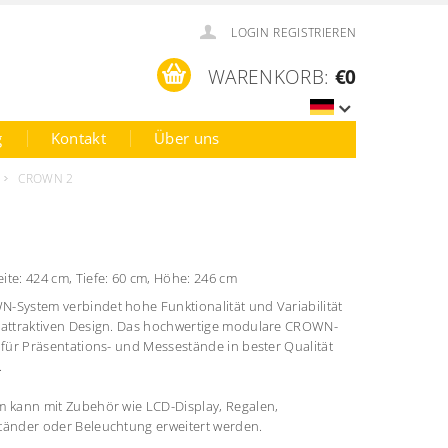
LOGIN
REGISTRIEREN
WARENKORB:
€0
g
Kontakt
Über uns
CROWN 2
ite: 424 cm, Tiefe: 60 cm, Höhe: 246 cm
-System verbindet hohe Funktionalität und Variabilität
 attraktiven Design. Das hochwertige modulare CROWN-
 für Präsentations- und Messestände in bester Qualität
.
m kann mit Zubehör wie LCD-Display, Regalen,
tänder oder Beleuchtung erweitert werden.