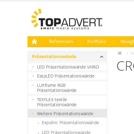
Referenzen
Portfolio
Neuig
Karriere
P
Präsentationswände
CR
LED Präsentationswände VARIO
EasyLED Präsentationswände
LUXframe RGB
Präsentationswände
TEXFLEX textile
Präsentationswände
Weitere Präsentationswände
Expolinc Präsentationswände
LED Präsentationswände