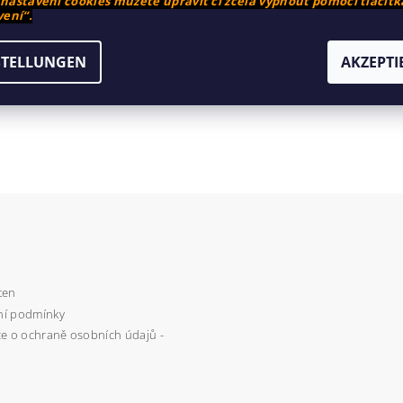
astavení cookies můžete upravit či zcela vypnout pomocí tlačítk
ení“.
mentar hinzufügen
STELLUNGEN
AKZEPTI
ten
í podmínky
e o ochraně osobních údajů -