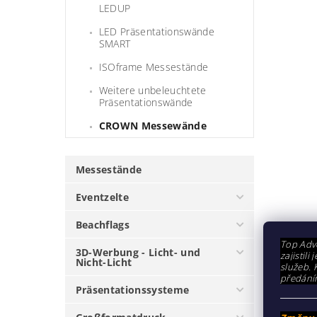
LEDUP
LED Präsentationswände
SMART
ISOframe Messestände
Weitere unbeleuchtete
Präsentationswände
CROWN Messewände
Messestände
Eventzelte
Beachflags
Top Adve
3D-Werbung - Licht- und
zajistil
Nicht-Licht
služeb. 
DISKU
předání
Präsentationssysteme
Seien Sie