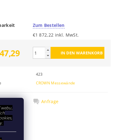
barkeit
Zum Bestellen
€1 872,22 inkl. MwSt.
47,29
423
e
CROWN Messewände
cken
Anfrage
í webu,
ich
ookies,
y.