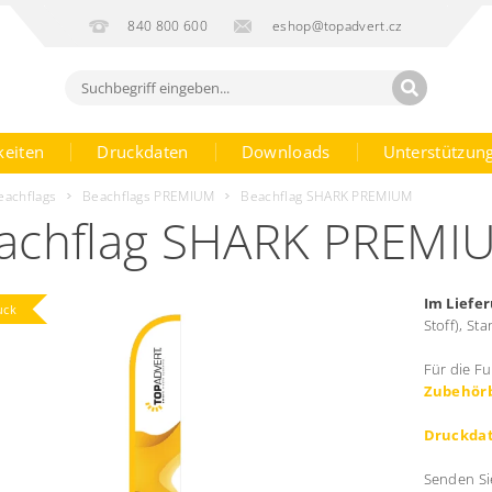
840 800 600
eshop@topadvert.cz
keiten
Druckdaten
Downloads
Unterstützun
eachflags
Beachflags PREMIUM
Beachflag SHARK PREMIUM
achflag SHARK PREMI
Im Liefe
uck
Stoff),
Sta
Für die Fu
Zubehör
Druckda
Senden Si