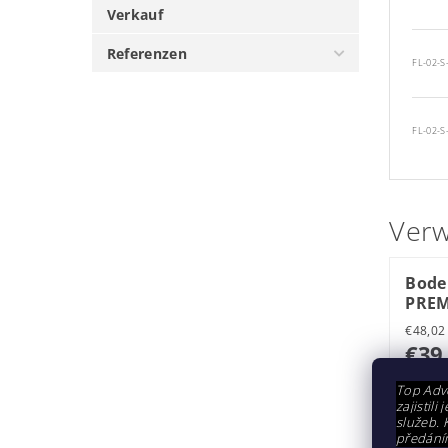
Verkauf
Referenzen
FL-02-S
FL-02-S
Verw
Bode
PRE
€39
€39,69 
Top Adve
zajistil
služeb. 
předání
Rota