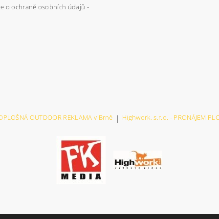
e o ochraně osobních údajů -
VELKOPLOŠNÁ OUTDOOR REKLAMA v Brně
|
Highwork, s.r.o. - PRONÁJEM P