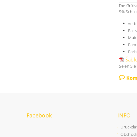
Die Größe
5% Schru
verb
Falt
Mate
Fahn
Farb
Šablo
Seien Sie
Kom
Facebook
INFO
Druckda
Obchodn