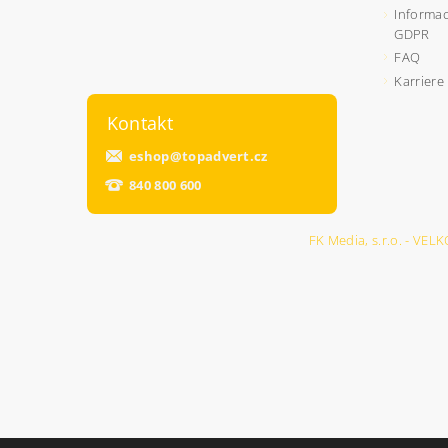
Informac
GDPR
FAQ
Karriere
Kontakt
eshop
@
topadvert.cz
840 800 600
FK Media, s.r.o. - 