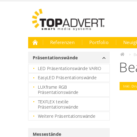
Referenzen
Portfolio
Neuig
Karriere
B
Präsentationswände
Be
LED Präsentationswände VARIO
EasyLED Präsentationswände
Inkl. Dr
LUXframe RGB
Präsentationswände
TEXFLEX textile
Präsentationswände
Weitere Präsentationswände
Messestände