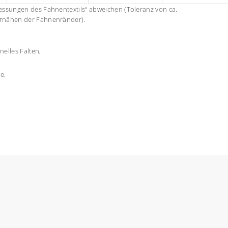
ssungen des Fahnentextils“ abweichen (Toleranz von ca.
ernähen der Fahnenränder).
nelles Falten,
e,