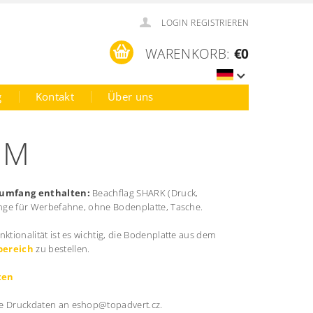
LOGIN
REGISTRIEREN
WARENKORB:
€0
g
Kontakt
Über uns
UM
rumfang enthalten:
Beachflag SHARK (Druck,
nge für Werbefahne, ohne Bodenplatte, Tasche.
nktionalität ist es wichtig, die Bodenplatte aus dem
bereich
zu bestellen.
ten
e Druckdaten an eshop@topadvert.cz.