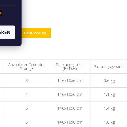
a
EREN
DISKUSSION
Anzahl der Teile der
Packungsgröse
Packungsgewicht
Stange
(BxTxH)
3
146x10x6 cm
0,6 kg
4
146x10x6 cm
1,1 kg
5
146x10x6 cm
1,4 kg
5
146x10x6 cm
1,6 kg