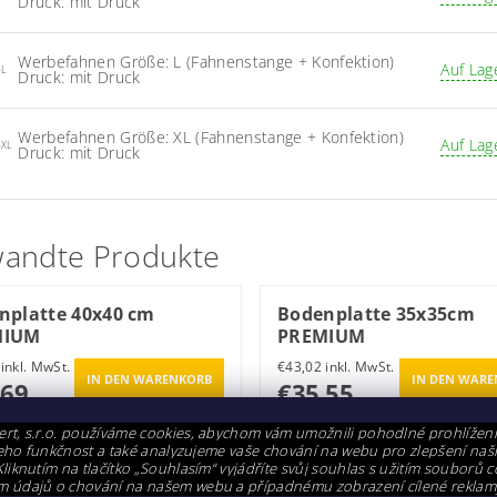
Druck: mit Druck
Werbefahnen Größe: L (Fahnenstange + Konfektion)
Auf Lag
-L
Druck: mit Druck
Werbefahnen Größe: XL (Fahnenstange + Konfektion)
Auf Lag
-XL
Druck: mit Druck
andte Produkte
nplatte 40x40 cm
Bodenplatte 35x35cm
MIUM
PREMIUM
€48,02 inkl. MwSt.
€43,02 inkl. MwSt.
,69
€35,55
/ 1 St
€35,55 / 1 St
rt, s.r.o. používáme cookies, abychom vám umožnili pohodlné prohlížen
i jeho funkčnost a také analyzujeme vaše chování na webu pro zlepšení naš
Kliknutím na tlačítko „Souhlasím“ vyjádříte svůj souhlas s užitím souborů c
m údajů o chování na našem webu a případnému zobrazení cílené reklam
tor PREMIUM