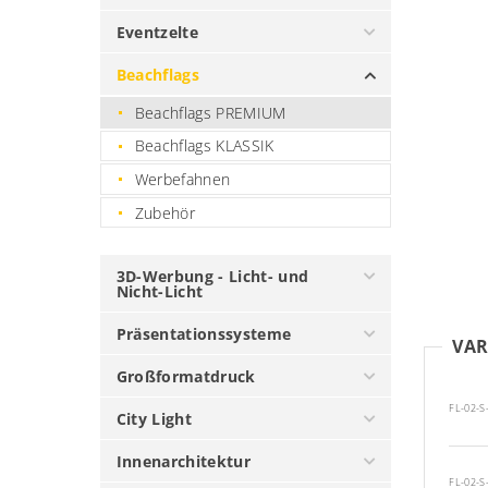
Eventzelte
Beachflags
Beachflags PREMIUM
Beachflags KLASSIK
Werbefahnen
Zubehör
3D-Werbung - Licht- und
Nicht-Licht
Präsentationssysteme
VAR
Großformatdruck
FL-02-S
City Light
Innenarchitektur
FL-02-S