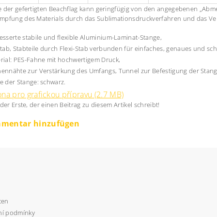
 der gefertigten Beachflag kann geringfügig von den angegebenen „Abme
mpfung des Materials durch das Sublimationsdruckverfahren und das V
esserte stabile und flexible Aluminium-Laminat-Stange,
stab, Stabteile durch Flexi-Stab verbunden für einfaches, genaues und sch
rial: PES-Fahne mit hochwertigem Druck,
ennähte zur Verstärkung des Umfangs, Tunnel zur Befestigung der Stang
e der Stange: schwarz.
na pro grafickou přípravu (2.7 MB)
 der Erste, der einen Beitrag zu diesem Artikel schreibt!
mentar hinzufügen
ten
í podmínky