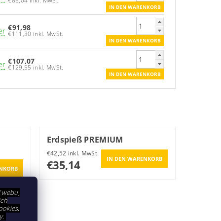
€85,04 inkl. MwSt.
€91,98
er
€111,30 inkl. MwSt.
€107,07
er
€129,55 inkl. MwSt.
Erdspieß PREMIUM
€42,52 inkl. MwSt.
€35,14
í webu,
ich
ookies,
y.