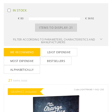
IN STOCK
€
83
€
3692
ITEMS TO DISPLAY:
21
FILTER ACCORDING TO PARAMETERS, CHARACTERISTICS AND
MANUFACTURERS
WE RECOMMEND
LEAST EXPENSIVE
MOST EXPENSIVE
BESTSELLERS
ALPHABETICALLY
21
items total
Code:
LIGHTFRAME-1-962-250
GRAPHICS included