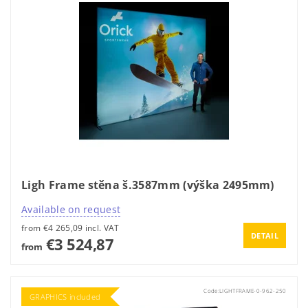
Ligh Frame stěna š.3587mm (výška 2495mm)
Available on request
from €4 265,09 incl. VAT
DETAIL
€3 524,87
from
Code:
LIGHTFRAME-0-962-250
GRAPHICS included