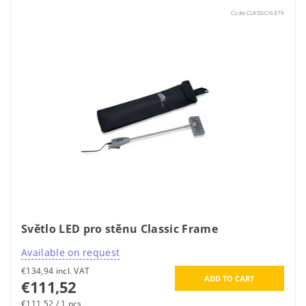
Code:
CLASSIC/6879
Světlo LED pro stěnu Classic Frame
Available on request
€134,94 incl. VAT
€111,52
€111,52 / 1 pcs