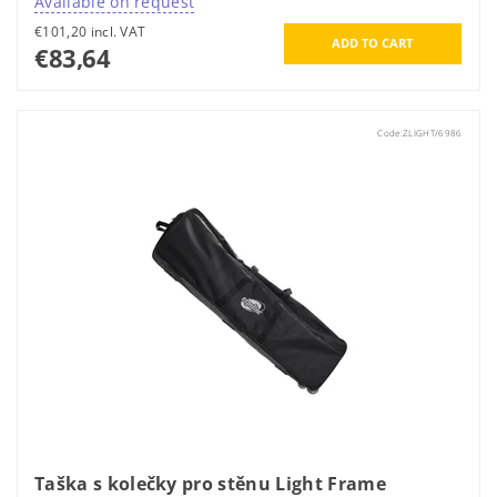
Available on request
€101,20 incl. VAT
€83,64
Code:
ZLIGHT/6986
Taška s kolečky pro stěnu Light Frame