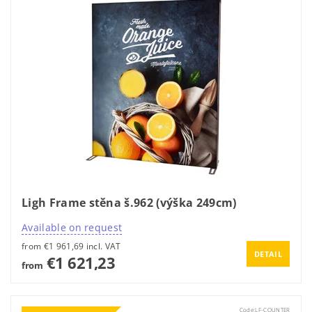
Ligh Frame stěna š.962 (výška 249cm)
Available on request
from €1 961,69 incl. VAT
DETAIL
€1 621,23
from
Code:
LF-COUNTER