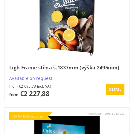
Ligh Frame stěna š.1837mm (výška 2495mm)
Available on request
from €2 695,73 incl. VAT
DETAIL
€2 227,88
from
Code:
LIGHTFRAME-2-962-250
GRAPHICS included