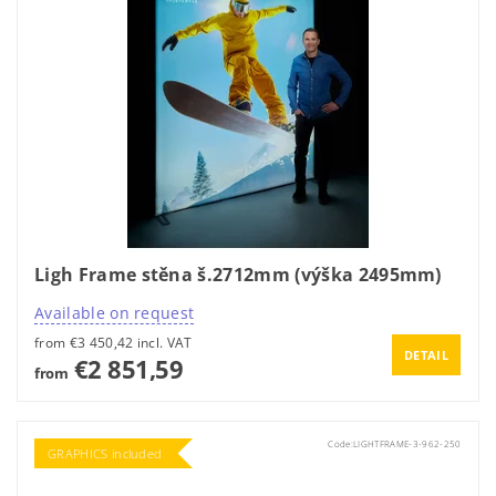
Ligh Frame stěna š.2712mm (výška 2495mm)
Available on request
from €3 450,42 incl. VAT
DETAIL
€2 851,59
from
Code:
LIGHTFRAME-3-962-250
GRAPHICS included