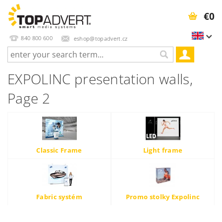
€0
840 800 600
eshop@topadvert.cz
EXPOLINC presentation walls
,
Page 2
Classic Frame
Light frame
Fabric systém
Promo stolky Expolinc