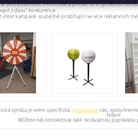
at jeho pozornost, informovat a přimět ho k rychlému rozho
oupit z davu" konkurence
it efekt kampaně souběžně probíhající ve více reklamních médií
ická výroba je velmi specifická.
Kontaktujte
nás, vyslechneme
řešení.
Můžete nás kontaktovat také nezávaznou poptávkou 