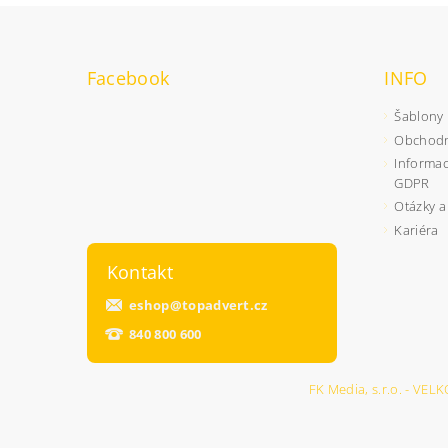
Facebook
INFO
Šablony
Obchodn
Informac
GDPR
Otázky a
Kariéra
Kontakt
eshop
@
topadvert.cz
840 800 600
FK Media, s.r.o. - 