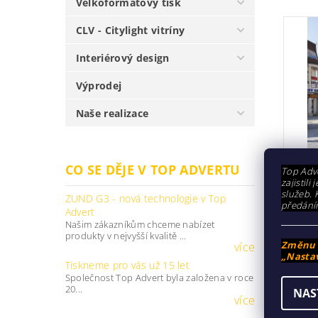
Velkoformátový tisk
CLV - Citylight vitríny
Interiérový design
Výprodej
Naše realizace
CO SE DĚJE V TOP ADVERTU
Top Adve
POS s
zajistil
služeb. 
ZUND G3 - nová technologie v Top
předání
Advert
Atypický
Našim zákazníkům chceme nabízet
regálů.
produkty v nejvyšší kvalitě ...
Změnu n
více
Přesné 
„Nastav
Tiskneme pro vás už 15 let
Společnost Top Advert byla založena v roce
podpo
20...
NAS
uvést
více
zvýši