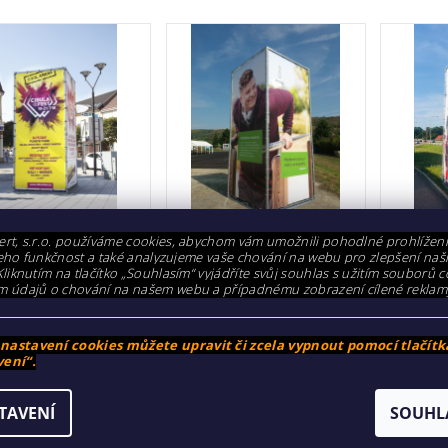
rt, s.r.o. používáme cookies, abychom vám umožnili pohodlné prohlížen
 POP – reklamní stojan na podporu nákupu/pr
i jeho funkčnost a také analyzujeme vaše chování na webu pro zlepšení naš
Kliknutím na tlačítko „Souhlasím“ vyjádříte svůj souhlas s užitím souborů c
m údajů o chování na našem webu a případnému zobrazení cílené reklam
 reklamní stojan je nejlepší prostředek jak získat pozornost 
 Vyrábíme zejména zakázkové POS a POP stojany.
astavení cookies můžete upravit či zcela vypnout pomocí tlačítk
řešení pro vás, pokud potřebujete:
ení“.
řit prodej produktové linie
TAVENÍ
SOUHL
 nový výrobek na trh
t informovanost zákazníka o konkrétním produktu