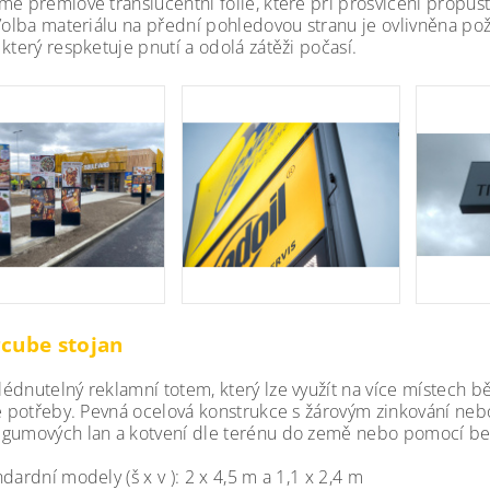
me prémiové translucentní fólie, které při prosvícení propus
 Volba materiálu na přední pohledovou stranu je ovlivněna pož
který respketuje pnutí a odolá zátěži počasí.
cube stojan
édnutelný reklamní totem, který lze využít na více místech 
le potřeby. Pevná ocelová konstrukce s žárovým zinkování n
gumových lan a kotvení dle terénu do země nebo pomocí bet
dardní modely (š x v ): 2 x 4,5 m a 1,1 x 2,4 m