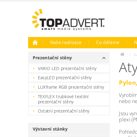
Naše realizace
Co děláme
N
S
Prezentační stěny
At
VARIO LED prezentační stěny
EasyLED prezentační stěny
Pylon
LUXframe RGB prezentační stěny
Vyrobím
TEXFLEX trubkové textilní
nebo ne
prezentační stěny
Ostatní prezentační stěny
Jsou vy
plexi (
Výstavní stánky
Pohledov