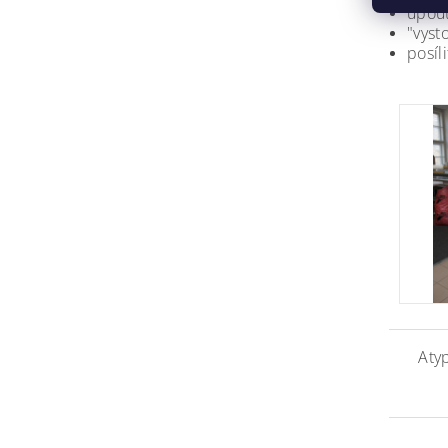
upout
"vyst
posíl
Atyp