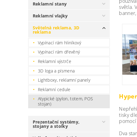
používá
Reklamní stany
světla.
banner, 
Reklamní vlajky
Světelná reklama, 3D
reklama
Vypínací rám hliníkový
Vypínací rám dřevěný
Reklamní výstrče
3D loga a písmena
Lightboxy, reklamní panely
Reklamní cedule
Hyper
Atypické (pylon, totem, POS
stojan)
Nepřehl
tisky d
pomocí 
Prezentační systémy,
stojany a stolky
Dva stan