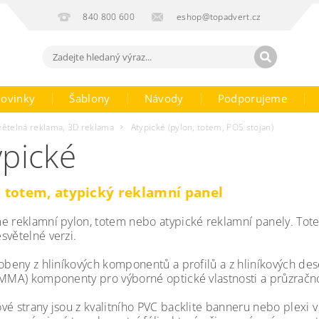
840 800 600
eshop@topadvert.cz
ovinky
Šablony
Návody
Podporujeme
větelná reklama, 3D reklama
Atypické (pylon, totem, POS stojan)
ypické
, totem, atypický reklamní panel
e reklamní pylon, totem nebo atypické reklamní panely. Tote
světelné verzi.
robeny z hliníkových komponentů a profilů a z hliníkových des
PMMA) komponenty pro výborné optické vlastnosti a průzračn
é strany jsou z kvalitního PVC backlite banneru nebo plexi v 