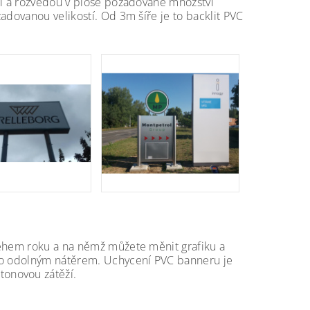
tí a rozvedou v ploše požadované množství
adovanou velikostí. Od 3m šíře je to backlit PVC
během roku a na němž můžete měnit grafiku a
ebo odolným nátěrem. Uchycení PVC banneru je
onovou zátěží.