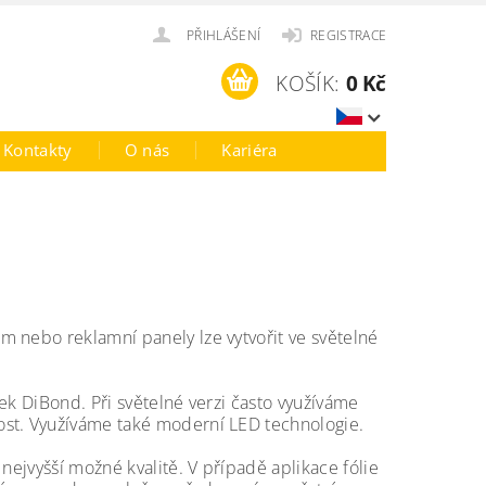
PŘIHLÁŠENÍ
REGISTRACE
KOŠÍK:
0 Kč
Kontakty
O nás
Kariéra
m nebo reklamní panely lze vytvořit ve světelné
ek DiBond. Při světelné verzi často využíváme
ost. Využíváme také moderní LED technologie.
nejvyšší možné kvalitě. V případě aplikace fólie