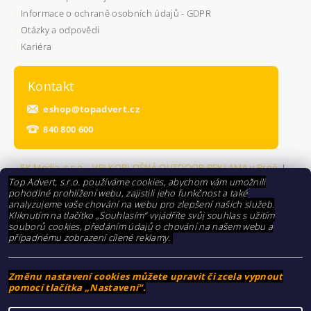
Informace o ochraně osobních údajů - GDPR
Otázky a odpovědi
Kariéra
Kontakt
eshop
@
topadvert.cz
840 800 600
FK Media, s.r.o. - VELKOPLOŠNÁ OUTDOOR REKLAMA v Brně
|
Highwork, s.r.o. - PRONÁJEM PLOŠIN A VÝŠKOVÉ PRÁCE
Top Advert, s.r.o. používáme cookies, abychom vám umožnili
pohodlné prohlížení webu, zajistili jeho funkčnost a také
analyzujeme vaše chování na webu pro zlepšení našich služeb.
Kliknutím na tlačítko „Souhlasím“ vyjádříte svůj souhlas s užitím
souborů cookies, předáním údajů o chování na našem webu a
případnému zobrazení cílené reklamy.
Změnu nastavení cookies můžete upravit či zcela vypnout
pomocí tlačítka „Nastavení“.