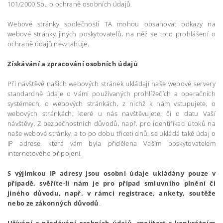
101/2000 Sb., o ochraně osobních údajů.
Webové stránky společnosti TA mohou obsahovat odkazy na
webové stránky jiných poskytovatelů, na něž se toto prohlášení o
ochraně údajů nevztahuje.
Získávání a zpracování osobních údajů
Při návštěvě našich webových stránek ukládají naše webové servery
standardně údaje o Vámi používaných prohlížečích a operačních
systémech, o webových stránkách, z nichž k nám vstupujete, o
webových stránkách, které u nás navštěvujete, či o datu Vaší
návštěvy. Z bezpečnostních důvodů, např. pro identifikaci útoků na
naše webové stránky, a to po dobu třiceti dnů, se ukládá také údaj o
IP adrese, která vám byla přidělena Vaším poskytovatelem
internetového připojení.
S výjimkou IP adresy jsou osobní údaje ukládány pouze v
případě, svěříte-li nám je pro případ smluvního plnění či
jiného důvodu, např. v rámci registrace, ankety, soutěže
nebo ze zákonných důvodů
.