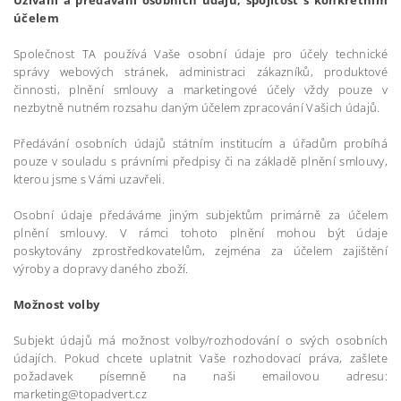
Užívání a předávání osobních údajů, spojitost s konkrétním
účelem
Společnost TA používá Vaše osobní údaje pro účely technické
správy webových stránek, administraci zákazníků, produktové
činnosti, plnění smlouvy a marketingové účely vždy pouze v
nezbytně nutném rozsahu daným účelem zpracování Vašich údajů.
Předávání osobních údajů státním institucím a úřadům probíhá
pouze v souladu s právními předpisy či na základě plnění smlouvy,
kterou jsme s Vámi uzavřeli.
Osobní údaje předáváme jiným subjektům primárně za účelem
plnění smlouvy. V rámci tohoto plnění mohou být údaje
poskytovány zprostředkovatelům, zejména za účelem zajištění
výroby a dopravy daného zboží.
Možnost volby
Subjekt údajů má možnost volby/rozhodování o svých osobních
údajích. Pokud chcete uplatnit Vaše rozhodovací práva, zašlete
požadavek písemně na naši emailovou adresu:
marketing@topadvert.cz