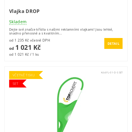
Vlajka DROP
Skladem
Dejte své značce křídla s našimi reklamními vlajkami! Jsou lehké,
snadno přenosné a s kvalitním...
od 1 235 Kč včetně DPH
DETAIL
1 021 Kč
od
od 1 021 Kč / 1 ks
Kód:
FL-01-D-S SET
VČETNĚ TISKU
SET