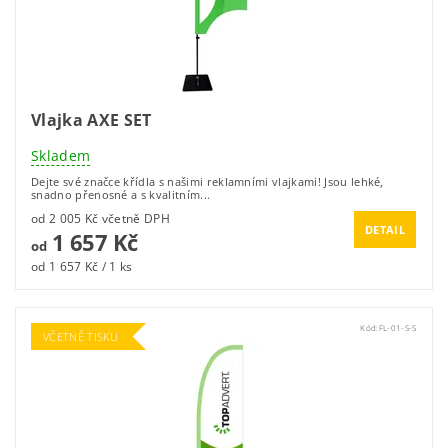
Vlajka AXE SET
Skladem
Dejte své značce křídla s našimi reklamními vlajkami! Jsou lehké,
snadno přenosné a s kvalitním...
od 2 005 Kč včetně DPH
DETAIL
1 657 Kč
od
od 1 657 Kč / 1 ks
Kód:
FL-01-S-S
VČETNĚ TISKU