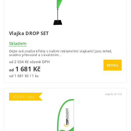
Vlajka DROP SET
Skladem
Dejte své značce křídla s našimi reklamními vlajkami! Jsou lehké,
snadno přenosné a s kvalitním...
od 2 034 Kč včetně DPH
DETAIL
1 681 Kč
od
od 1 681 Kč / 1 ks
Kód:
FL-01-F-S
VČETNĚ TISKU