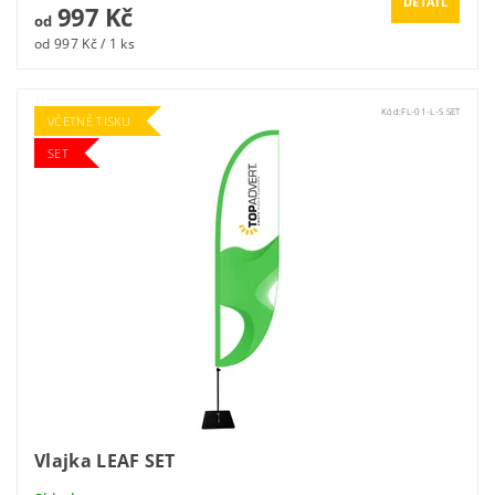
DETAIL
997 Kč
od
od 997 Kč / 1 ks
Kód:
FL-01-L-S SET
VČETNĚ TISKU
SET
Vlajka LEAF SET