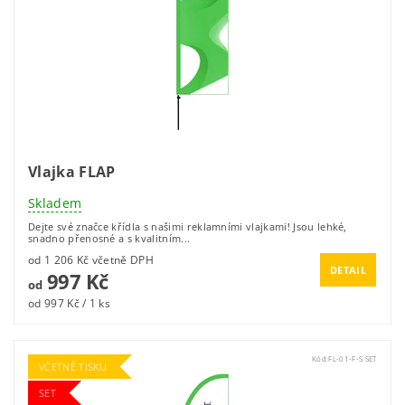
Vlajka FLAP
Skladem
Dejte své značce křídla s našimi reklamními vlajkami! Jsou lehké,
snadno přenosné a s kvalitním...
od 1 206 Kč včetně DPH
DETAIL
997 Kč
od
od 997 Kč / 1 ks
Kód:
FL-01-F-S SET
VČETNĚ TISKU
SET