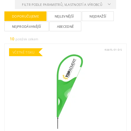
FILTR PODLE PARAMETRŮ, VLASTNOSTÍ A VÝROBCŮ
DOPORUČUJEME
NEJLEVNĚJŠÍ
NEJDRAŽŠÍ
NEJPRODÁVANĚJŠÍ
ABECEDNĚ
10
položek celkem
Kód:
FL-01-D-S
VČETNĚ TISKU