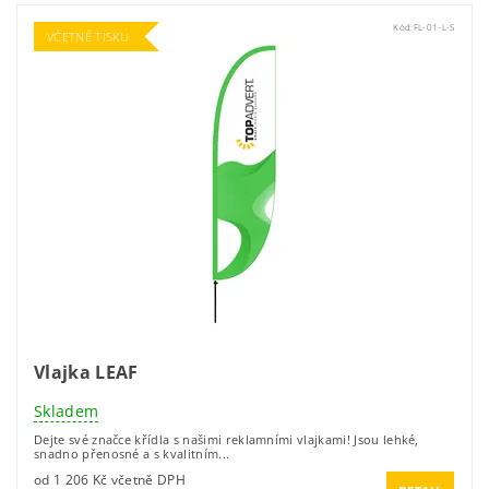
Kód:
FL-01-L-S
VČETNĚ TISKU
Vlajka LEAF
Skladem
Dejte své značce křídla s našimi reklamními vlajkami! Jsou lehké,
snadno přenosné a s kvalitním...
od 1 206 Kč včetně DPH