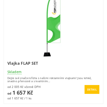
Vlajka FLAP SET
Skladem
Dejte své značce křídla s našimi reklamními vlajkami! Jsou lehké,
snadno přenosné a s kvalitním...
od 2 005 Kč včetně DPH
DETAIL
1 657 Kč
od
od 1 657 Kč / 1 ks