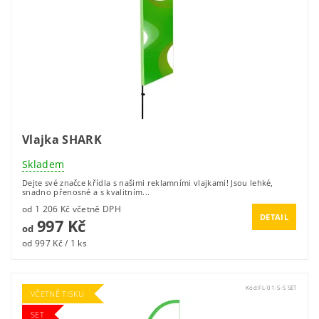
Vlajka SHARK
Skladem
Dejte své značce křídla s našimi reklamními vlajkami! Jsou lehké,
snadno přenosné a s kvalitním...
od 1 206 Kč včetně DPH
DETAIL
997 Kč
od
od 997 Kč / 1 ks
Kód:
FL-01-S-S SET
VČETNĚ TISKU
SET