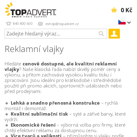
0 Kč
840 800 600
eshop@topadvert.cz
Reklamní vlajky
Hledáte
cenově dostupné, ale kvalitní reklamní
vlajky
? Naše klasická řada nabízí skvělý poměr ceny a
výkonu, a přitom zachovává vysokou kvalitu tisku i
zpracování. Jsou ideální pro krátkodobé i střednědobé
použití při promo akcích, sportovních událostech nebo
před prodejnami.
🔹
Lehká a snadno přenosná konstrukce
– rychlá
montáž i demontáž.
🔹
Kvalitní sublimační tisk
– syté a zářivé barvy, které
vydrží.
🔹
Ekonomické řešení
– výborná volba pro firmy, které
chtějí efektivní reklamu za dostupnou cenu.
🔹
Více tvarů a velikostí
– přizpůsobte si vlajku podle