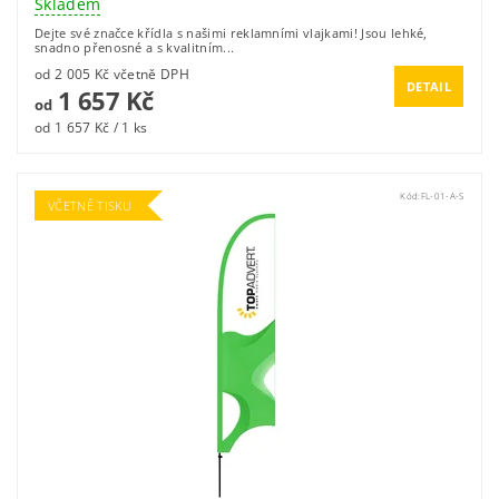
Skladem
Dejte své značce křídla s našimi reklamními vlajkami! Jsou lehké,
snadno přenosné a s kvalitním...
od 2 005 Kč včetně DPH
DETAIL
1 657 Kč
od
od 1 657 Kč / 1 ks
Kód:
FL-01-A-S
VČETNĚ TISKU