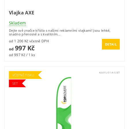
Vlajka AXE
Skladem
Dejte své značce křídla s našimi reklamními vlajkami! Jsou lehké,
snadno přenosné a s kvalitním...
od 1 206 Kč včetně DPH
DETAIL
997 Kč
od
od 997 Kč / 1 ks
Kód:
FL-01-A-S SET
VČETNĚ TISKU
SET