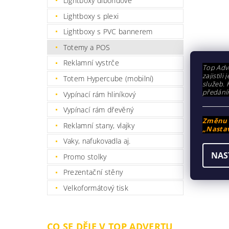
Lightboxy dibondové
Lightboxy s plexi
Lightboxy s PVC bannerem
Totemy a POS
Reklamní vystrče
Top Adve
zajistil
Totem Hypercube (mobilní)
služeb. 
předání
Vypínací rám hliníkový
Vypínací rám dřevěný
Změnu n
Reklamní stany, vlajky
„Nastav
Vaky, nafukovadla aj.
NAS
Promo stolky
Prezentační stěny
Velkoformátový tisk
CO SE DĚJE V TOP ADVERTU