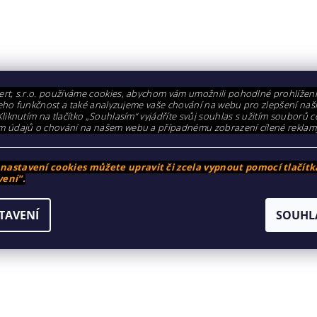
rt, s.r.o. používáme cookies, abychom vám umožnili pohodlné prohlížen
i jeho funkčnost a také analyzujeme vaše chování na webu pro zlepšení naš
Kliknutím na tlačítko „Souhlasím“ vyjádříte svůj souhlas s užitím souborů c
m údajů o chování na našem webu a případnému zobrazení cílené reklam
astavení cookies můžete upravit či zcela vypnout pomocí tlačítk
ení“.
TAVENÍ
SOUHL