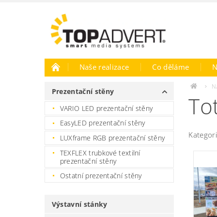
Naše realizace
Co děláme
N
N
Prezentační stěny
To
VARIO LED prezentační stěny
EasyLED prezentační stěny
Kategor
LUXframe RGB prezentační stěny
TEXFLEX trubkové textilní
prezentační stěny
Ostatní prezentační stěny
Výstavní stánky