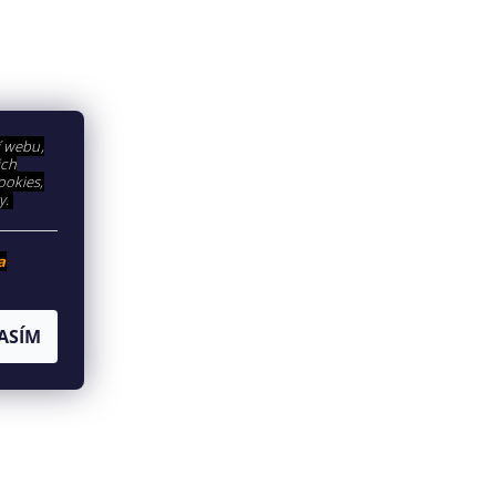
í webu,
ich
ookies,
y.
a
ASÍM