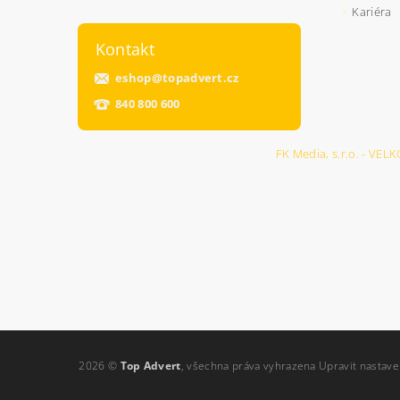
Kariéra
Kontakt
eshop
@
topadvert.cz
840 800 600
FK Media, s.r.o. - 
2026 ©
Top Advert
, všechna práva vyhrazena
Upravit nastave