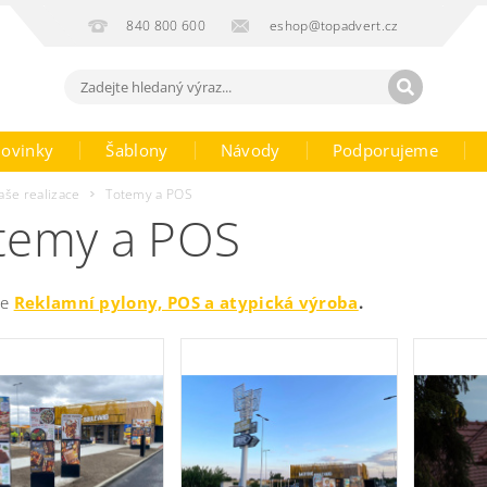
840 800 600
eshop@topadvert.cz
ovinky
Šablony
Návody
Podporujeme
aše realizace
Totemy a POS
temy a POS
ie
Reklamní pylony, POS a atypická výroba
.