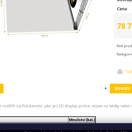
Cena
78 7
Kód prod
Kategori
Tis
DISKUZE
 rozšířit o příslušenství, jako je LCD displej, police, stojan na letáky nebo 