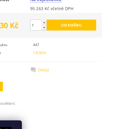
95 263 Kč včetně DPH
30 Kč
uktu
447
e
CROWN
k
Dotaz
osvětlení.