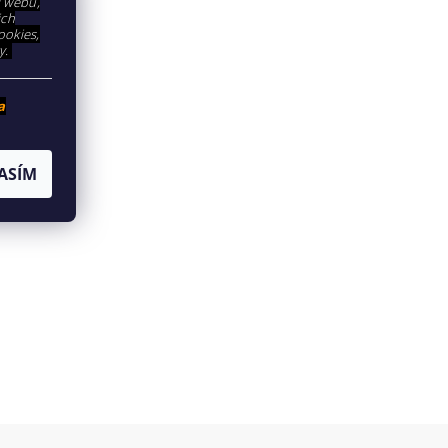
í webu,
ich
ookies,
y.
a
ASÍM