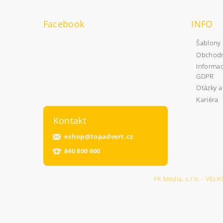
Facebook
INFO
Šablony
Obchodn
Informac
GDPR
Otázky a
Kariéra
Kontakt
eshop
@
topadvert.cz
840 800 600
FK Media, s.r.o. - 