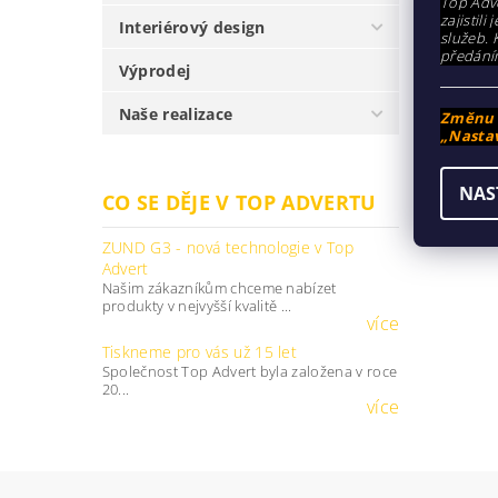
Top Adve
zajistil
Interiérový design
služeb. 
předání
Výprodej
Naše realizace
Změnu n
Buďte prv
„Nastav
Při
NAS
CO SE DĚJE V TOP ADVERTU
ZUND G3 - nová technologie v Top
Advert
Našim zákazníkům chceme nabízet
produkty v nejvyšší kvalitě ...
více
Tiskneme pro vás už 15 let
Společnost Top Advert byla založena v roce
20...
více