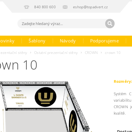
840 800 600
eshop@topadvert.cz
ovinky
Šablony
Návody
Podporujeme
rezentační stěny
Ostatní prezentační stěny
CROWN
crown 10
own 10
Rozměry
Systém C
variabilit
CROWN je 
kvalitě.
Dostup