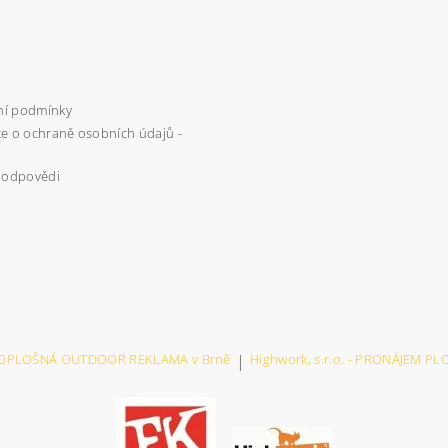
í podmínky
e o ochraně osobních údajů -
 odpovědi
VELKOPLOŠNÁ OUTDOOR REKLAMA v Brně
|
Highwork, s.r.o. - PRONÁJEM P