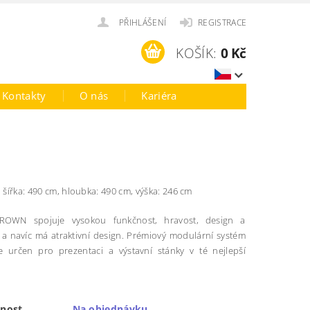
PŘIHLÁŠENÍ
REGISTRACE
KOŠÍK:
0 Kč
Kontakty
O nás
Kariéra
:
šířka: 490 cm, hloubka: 490 cm, výška: 246 cm
ROWN spojuje vysokou funkčnost, hravost, design a
u a navíc má atraktivní design. Prémiový modulární systém
určen pro prezentaci a výstavní stánky v té nejlepší
nost
Na objednávku