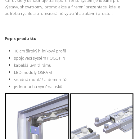
kufru, který usnadňuje transport.
Tento systém je ideální pro
výstavy, showroomy, promo akce a firemní prezentace, kde je
potřeba rychle a profesionálně vytvořit atraktivní prostor.
Popis produktu
10 cm široký hliníkový profil
spojovací systém POGOPIN
kabeláž uvnitř rámu
LED moduly OSRAM
snadná montáž a demontáž
jednoduchá výměna tisků