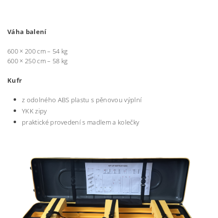
Váha balení
600 × 200 cm – 54 kg
600 × 250 cm – 58 kg
Kufr
z odolného ABS plastu s pěnovou výplní
YKK zipy
praktické provedení s madlem a kolečky