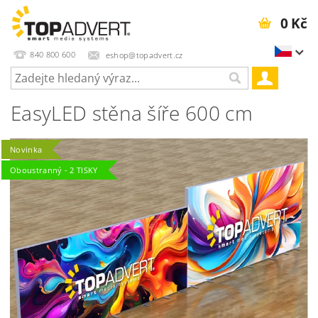
0 Kč
840 800 600
eshop@topadvert.cz
EasyLED stěna šíře 600 cm
Novinka
Oboustranný - 2 TISKY