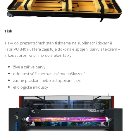
Tisk
Tisky do prezentačních stěn tiskneme na sublimační tiskárně
FabriVU 340 i+, která zajišťuje dokonalé spojení barvy s textilem –
inkoust proniká přímo do vláken látky.
živé a zářivé barvy
odolnost vůči mechanickému poškození
žádné praskání nebo odlupování tisku
ekologické inkousty