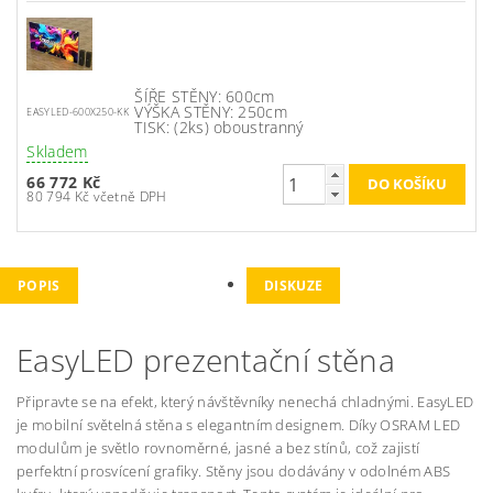
ŠÍŘE STĚNY: 600cm
VÝŠKA STĚNY: 250cm
EASYLED-600X250-KK
TISK: (2ks) oboustranný
Skladem
66 772 Kč
80 794 Kč včetně DPH
POPIS
DISKUZE
EasyLED prezentační stěna
Připravte se na efekt, který návštěvníky nenechá chladnými. EasyLED
je mobilní světelná stěna s elegantním designem. Díky OSRAM LED
modulům je světlo rovnoměrné, jasné a bez stínů, což zajistí
perfektní prosvícení grafiky. Stěny jsou dodávány v odolném ABS