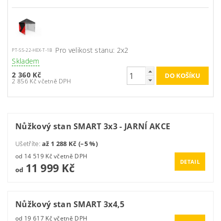
Pro velikost stanu: 2x2
PT-SS-22-HEX-T-1B
Skladem
2 360 Kč
2 856 Kč včetně DPH
Nůžkový stan SMART 3x3 - JARNÍ AKCE
Ušetříte
:
až 1 288 Kč (–5 %)
od 14 519 Kč včetně DPH
DETAIL
11 999 Kč
od
Nůžkový stan SMART 3x4,5
od 19 617 Kč včetně DPH