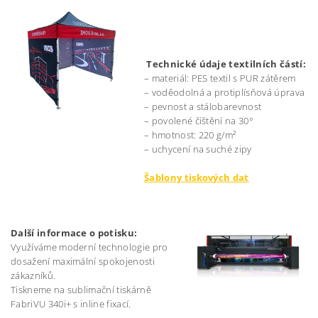
Technické údaje textilních částí:
– materiál: PES textil s PUR zátěrem
– voděodolná a protiplísňová úprava
– pevnost a stálobarevnost
– povolené čištění na 30°
– hmotnost: 220 g/m²
– uchycení na suché zipy
Šablony tiskových dat
Další informace o potisku:
Využíváme moderní technologie pro
dosažení maximální spokojenosti
zákazníků.
Tiskneme na sublimační tiskárně
FabriVU 340i+ s inline fixací.