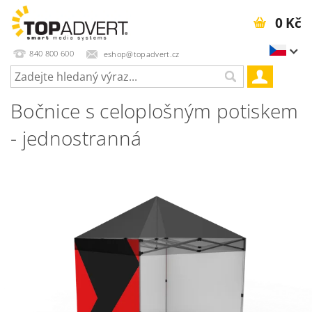
0 Kč
840 800 600
eshop@topadvert.cz
Bočnice s celoplošným potiskem
- jednostranná