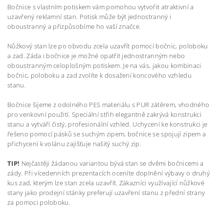
Bočnice s vlastním potiskem vám pomohou vytvořit atraktivní a
uzavřený reklamní stan. Potisk může být jednostranný i
oboustranný a přizpůsobíme ho vaší značce.
Nůžkový stan lze po obvodu zcela uzavřít pomocí bočnic, poloboku
a zad. Záda i bočnice je možné opatřit jednostranným nebo
oboustranným celoplošným potiskem. Je na vás, jakou kombinaci
bočnic, poloboku a zad zvolíte k dosažení koncového vzhledu
stanu.
Bočnice šijeme z odolného PES materiálu s PUR zátěrem, vhodného
pro venkovní použití. Speciální střih elegantně zakrývá konstrukci
stanu a vytváří čistý, profesionální vzhled. Uchycení ke konstrukci je
řešeno pomocí pásků se suchým zipem, bočnice se spojují zipem a
přichycení k volánu zajišťuje našitý suchý zip.
TIP!
Nejčastěji žádanou variantou bývá stan se dvěmi
bočnicemi
a
zády
. Při vícedenních prezentacích oceníte doplnění výbavy o druhý
kus
zad
, kterým lze stan zcela uzavřít. Zákazníci využívající nůžkové
stany jako prodejní stánky preferují uzavření stanu z přední strany
za pomoci
poloboku
.