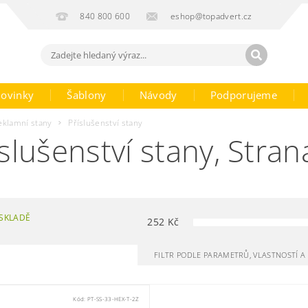
840 800 600
eshop@topadvert.cz
ovinky
Šablony
Návody
Podporujeme
eklamní stany
Příslušenství stany
slušenství stany
, Stran
SKLADĚ
252
Kč
FILTR PODLE PARAMETRŮ, VLASTNOSTÍ 
Kód:
PT-SS-33-HEX-T-2Z