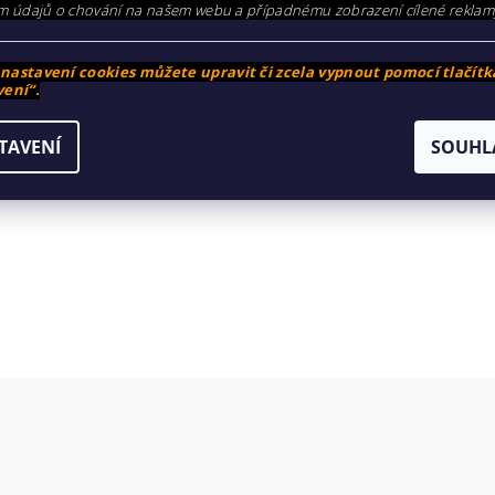
m údajů o chování na našem webu a případnému zobrazení cílené reklam
2
1
astavení cookies můžete upravit či zcela vypnout pomocí tlačítk
ení“.
TAVENÍ
SOUHL