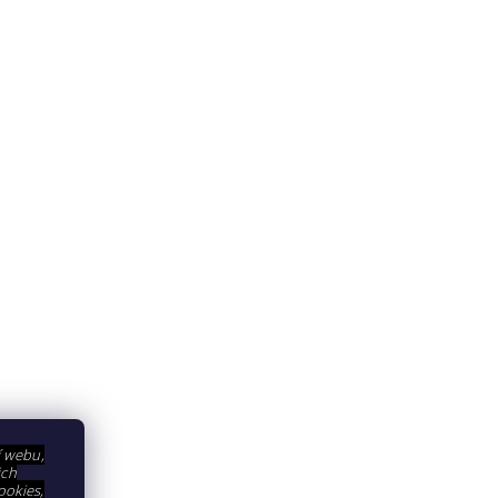
í webu,
ich
ookies,