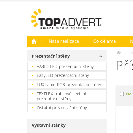
Naše realizace
Co děláme
N
R
Prezentační stěny
Pří
VARIO LED prezentační stěny
EasyLED prezentační stěny
LUXframe RGB prezentační stěny
TEXFLEX trubkové textilní
NA 
prezentační stěny
Ostatní prezentační stěny
Výstavní stánky