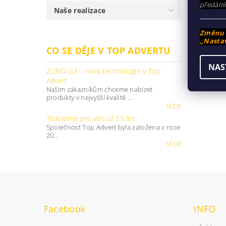
předání
Naše realizace
Změnu n
„Nastav
CO SE DĚJE V TOP ADVERTU
NAS
ZUND G3 - nová technologie v Top
Advert
Našim zákazníkům chceme nabízet
produkty v nejvyšší kvalitě ...
více
Tiskneme pro vás už 15 let
Společnost Top Advert byla založena v roce
20...
více
Facebook
INFO