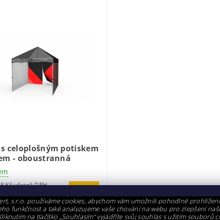
 s celoplošným potiskem
pem - oboustranná
em
od 6 418 Kč včetně DPH
DETAIL
304 Kč
rt, s.r.o. používáme cookies, abychom vám umožnili pohodlné prohlížen
i jeho funkčnost a také analyzujeme vaše chování na webu pro zlepšení naš
Kliknutím na tlačítko „Souhlasím“ vyjádříte svůj souhlas s užitím souborů c