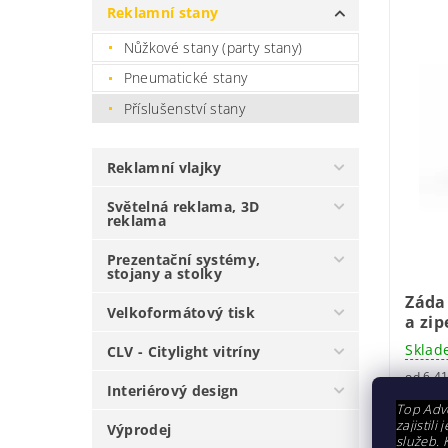
Reklamní stany
Nůžkové stany (party stany)
Pneumatické stany
Příslušenství stany
Reklamní vlajky
Světelná reklama, 3D
reklama
Prezentační systémy,
stojany a stolky
Záda
Velkoformátový tisk
a zi
Sklad
CLV - Citylight vitríny
Interiérový design
5 
od
Top Adve
zajistil
Výprodej
služeb. 