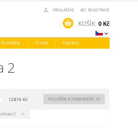
PŘIHLÁŠENÍ
REGISTRACE
KOŠÍK:
0 Kč
Kontakty
O nás
Kariéra
a 2
12816
Kč
POLOŽEK K ZOBRAZENÍ:
13
A VÝROBCŮ