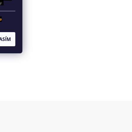
y.
a
ASÍM