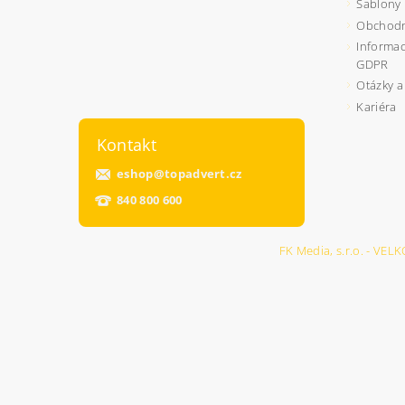
Šablony
Obchodn
Informac
GDPR
Otázky a
Kariéra
Kontakt
eshop
@
topadvert.cz
840 800 600
FK Media, s.r.o. - 