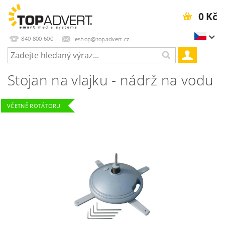
0 Kč
840 800 600
eshop@topadvert.cz
Stojan na vlajku - nádrž na vodu
VČETNĚ ROTÁTORU