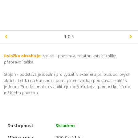
1
z 4
Položka obsahuje:
stojan - podstava, rotátor, kotvící kolíky,
přepravní taška.
Stojan - podstava je ideální pro využití v exteriéru při outdoorových
akcích. Lehká na transport, po naplnění vodou podstava a zátěž v
jednom. Pro dokonalou stabilitu je možné ukotvit pomocí kolíků do
měkkého povrchu.
Dostupnost
Skladem
Měrná cena
790 Kč / 1 ks