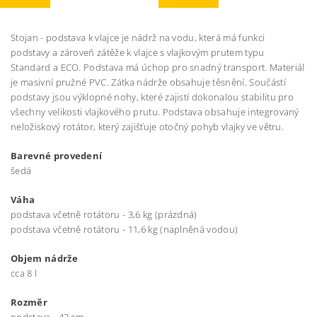
Stojan - podstava k vlajce je nádrž na vodu, která má funkci
podstavy a zároveň zátěže k vlajce s vlajkovým prutem typu
Standard a ECO. Podstava má úchop pro snadný transport. Materiál
je masivní pružné PVC. Zátka nádrže obsahuje těsnění. Součástí
podstavy jsou výklopné nohy, které zajistí dokonalou stabilitu pro
všechny velikosti vlajkového prutu. Podstava obsahuje integrovaný
neložiskový rotátor, který zajišťuje otočný pohyb vlajky ve větru.
Barevné provedení
šedá
Váha
podstava včetně rotátoru - 3,6 kg (prázdná)
podstava včetně rotátoru - 11,6 kg (naplněná vodou)
Objem nádrže
cca 8 l
Rozměr