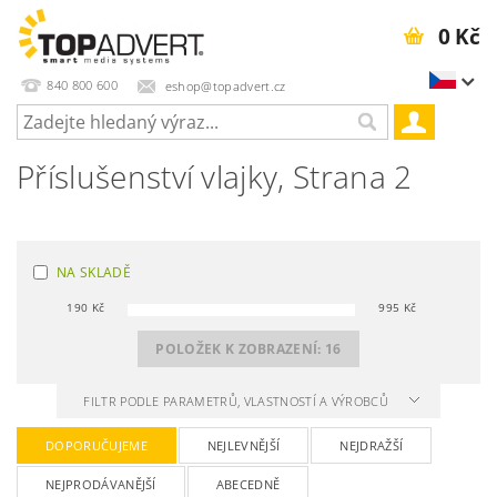
0 Kč
840 800 600
eshop@topadvert.cz
Příslušenství vlajky
, Strana 2
NA SKLADĚ
190
Kč
995
Kč
POLOŽEK K ZOBRAZENÍ:
16
FILTR PODLE PARAMETRŮ, VLASTNOSTÍ A VÝROBCŮ
DOPORUČUJEME
NEJLEVNĚJŠÍ
NEJDRAŽŠÍ
NEJPRODÁVANĚJŠÍ
ABECEDNĚ