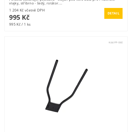
vlajky, stříbrno - šedý, rotátor....
1 204 Kč včetně DPH
DETAIL
995 Kč
995 Kč / 1 ks
Kód:
PP-06E