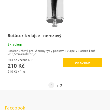
Rotátor k vlajce - nerezový
Skladem
Rotátor určený pro všechny typy podstav k vlajce v klasické řadě
(⌀16,5mm) Rotátor je...
254 Kč včetně DPH
210 Kč
210 Kč / 1 ks
2
1
Facebook