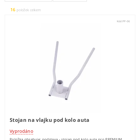
16
položek celkem
Kód:
PP-06
Stojan na vlajku pod kolo auta
Vyprodáno
Položka obsahuje: podstava - stojan pod kolo auta pro PREMIUM