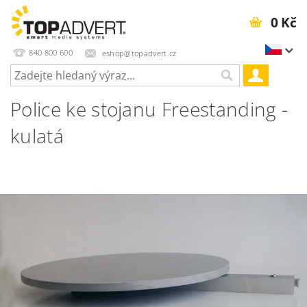
0 Kč
840 800 600
eshop@topadvert.cz
Police ke stojanu Freestanding -
kulatá