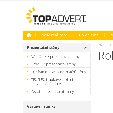
Naše realizace
Co děláme
N
P
Prezentační stěny
Rol
VARIO LED prezentační stěny
EasyLED prezentační stěny
LUXframe RGB prezentační stěny
TEXFLEX trubkové textilní
prezentační stěny
Ostatní prezentační stěny
Výstavní stánky