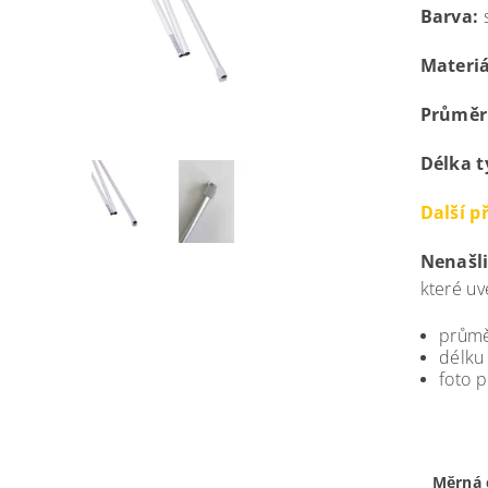
Barva:
s
Materiá
Průměr
Délka t
Další př
Nenašli
které uv
průmě
délku
foto p
Měrná 