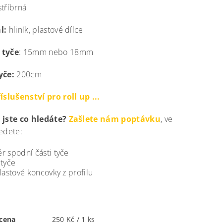
tříbrná
l:
hliník, plastové dílce
 tyče
: 15mm nebo 18mm
yče:
200cm
íslušenství pro roll up ...
 jste co hledáte?
Zašlete nám poptávku
, ve
edete:
r spodní části tyče
 tyče
lastové koncovky z profilu
cena
250 Kč / 1 ks