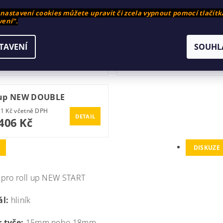
ušenství­
astavení cookies můžete upravit či zcela vypnout pomocí tlačítk
ení“.
 up ALEX
Roll up ECO
TAVENÍ
SOUHL
od 1 514 Kč včetně DPH
od 1 846 Kč včetně DPH
DETAIL
251 Kč
1 526 Kč
od
 up NEW DOUBLE
od 5 331 Kč včetně DPH
DETAIL
406 Kč
DISKUZE
pro roll up NEW START
ál:
hliník
 tyče:
15mm nebo 18mm