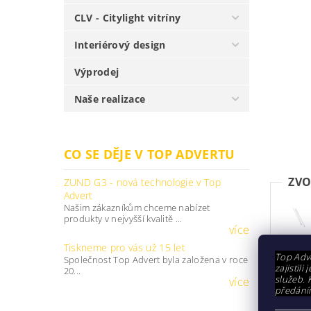
CLV - Citylight vitríny
Interiérový design
Výprodej
Naše realizace
CO SE DĚJE V TOP ADVERTU
ZVO
ZUND G3 - nová technologie v Top
Advert
Našim zákazníkům chceme nabízet
produkty v nejvyšší kvalitě ...
více
Tiskneme pro vás už 15 let
Top Adve
Společnost Top Advert byla založena v roce
zajistil
20...
služeb. 
více
předání