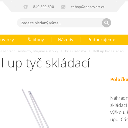
840 800 600
eshop@topadvert.cz
ovinky
Šablony
Návody
Podporujeme
rezentační systémy, stojany a stolky
Příslušenství
Roll up tyč skládací
l up tyč skládací
Položka
Náhradní
skládac
výškou. 
upu. Čás