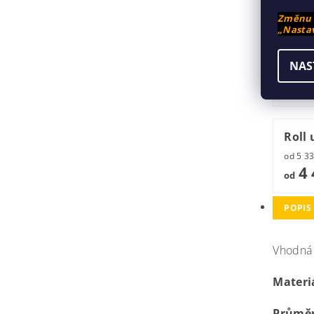
Přísl
Změnu n
„Nastav
Roll
NAS
1 
od
Roll
4 
od
POPIS
Vhodná 
Materi
Průměr