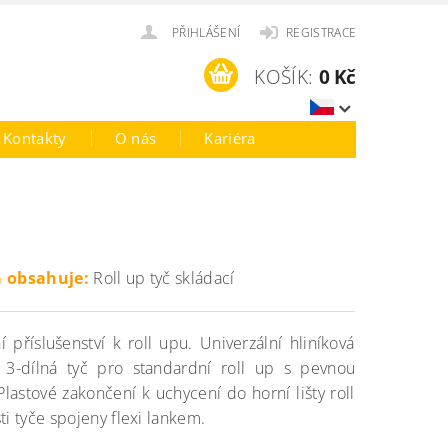
PŘIHLÁŠENÍ
REGISTRACE
KOŠÍK:
0 Kč
Kontakty
O nás
Kariéra
 obsahuje:
Roll up tyč skládací
 příslušenství k roll upu. Univerzální hliníková
í 3-dílná tyč pro standardní roll up s pevnou
Plastové zakončení k uchycení do horní lišty roll
ti tyče spojeny flexi lankem.