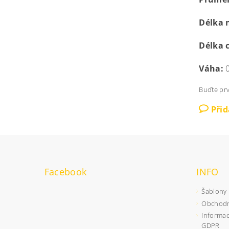
Délka 
Délka 
Váha:
0
Buďte prv
Při
Facebook
INFO
Šablony
Obchodn
Informac
GDPR