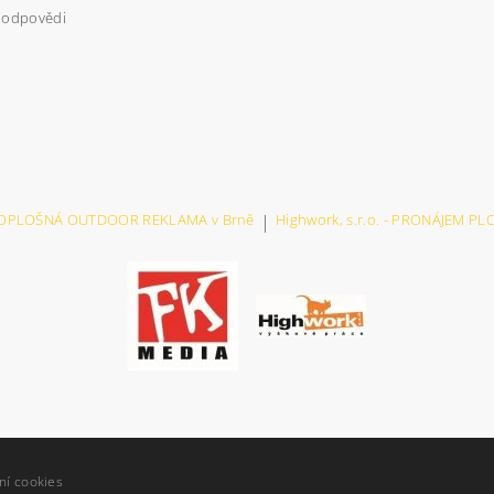
 odpovědi
VELKOPLOŠNÁ OUTDOOR REKLAMA v Brně
|
Highwork, s.r.o. - PRONÁJEM P
ní cookies