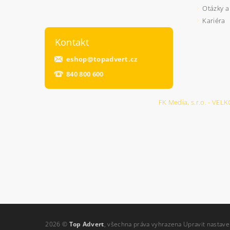
Otázky a
Kariéra
Kontakt
eshop
@
topadvert.cz
840 800 600
FK Media, s.r.o. - 
2026 ©
Top Advert
, všechna práva vyhrazena
Upravit nastave