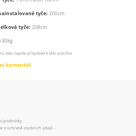
nainstalované tyče:
200cm
celková tyče:
208cm
,40kg
ní, kdo napíše příspěvek k této položce.
dat komentář
í podmínky
e o ochraně osobních údajů -