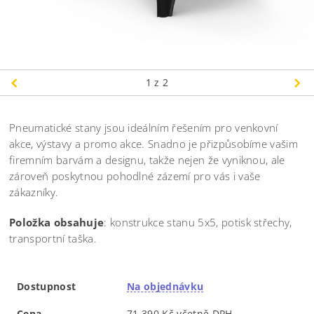
1
z 2
Pneumatické stany jsou ideálním řešením pro venkovní
akce, výstavy a promo akce. Snadno je přizpůsobíme vašim
firemním barvám a designu, takže nejen že vyniknou, ale
zároveň poskytnou pohodlné zázemí pro vás i vaše
zákazníky.
Položka obsahuje
: konstrukce stanu 5x5, potisk střechy,
transportní taška.
Dostupnost
Na objednávku
Cena
71 390 Kč včetně DPH