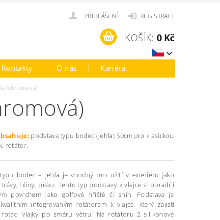
PŘIHLÁŠENÍ
REGISTRACE
KOŠÍK:
0 Kč
Kontakty
O nás
Kariéra
hla (chromová)
chromová)
obsahuje:
podstava typu bodec (jehla) 50cm pro klasickou
k, rotátor.
typu bodec – jehla je vhodný pro užití v exteriéru jako
trávy, hlíny, písku. Tento typ podstavy k vlajce si poradí i
ým povrchem jako golfové hřiště či sníh. Podstava je
kvalitním integrovaným rotátorem k vlajce, který zajistí
rotaci vlajky po směru větru. Na rotátoru 2 silikonové