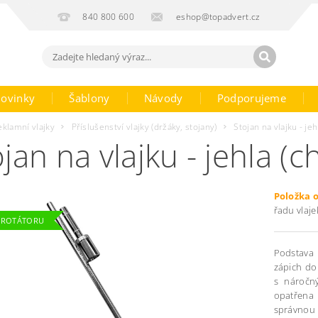
840 800 600
eshop@topadvert.cz
ovinky
Šablony
Návody
Podporujeme
eklamní vlajky
Příslušenství vlajky (držáky, stojany)
Stojan na vlajku - je
jan na vlajku - jehla (
Položka 
řadu vlaje
 ROTÁTORU
Podstava 
zápich do 
s náročn
opatřena 
správnou 