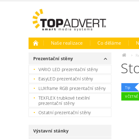
Naše realizace
Co děláme
N
R
Prezentační stěny
Sto
VARIO LED prezentační stěny
EasyLED prezentační stěny
Tip
LUXframe RGB prezentační stěny
VČETNĚ
TEXFLEX trubkové textilní
prezentační stěny
Ostatní prezentační stěny
Výstavní stánky