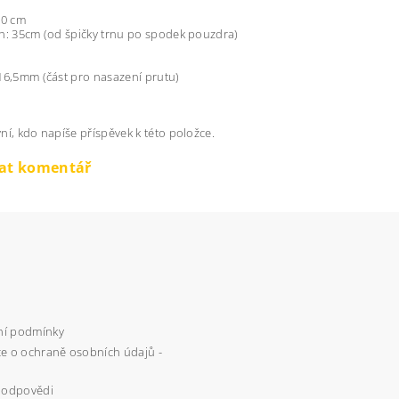
50 cm
h: 35cm (od špičky trnu po spodek pouzdra)
16,5mm (část pro nasazení prutu)
ní, kdo napíše příspěvek k této položce.
dat komentář
í podmínky
e o ochraně osobních údajů -
 odpovědi