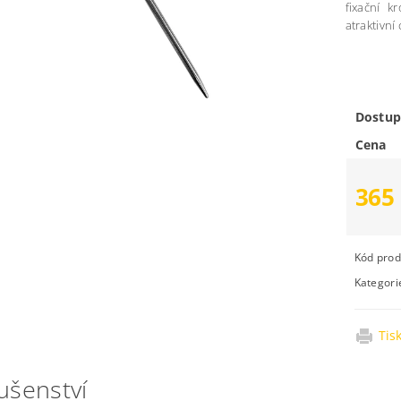
fixační k
atraktivn
Dostup
Cena
365
Kód prod
Kategori
Tis
ušenství­