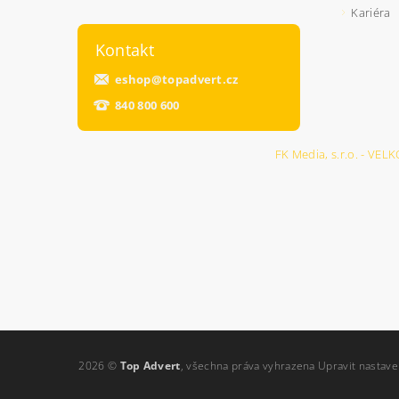
Kariéra
Kontakt
eshop
@
topadvert.cz
840 800 600
FK Media, s.r.o. - 
2026 ©
Top Advert
, všechna práva vyhrazena
Upravit nastave