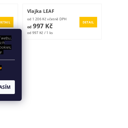
Vlajka LEAF
od 1 206 Kč včetně DPH
DETAIL
DETAIL
997 Kč
od
od 997 Kč / 1 ks
í webu,
ich
ookies,
y.
a
ASÍM