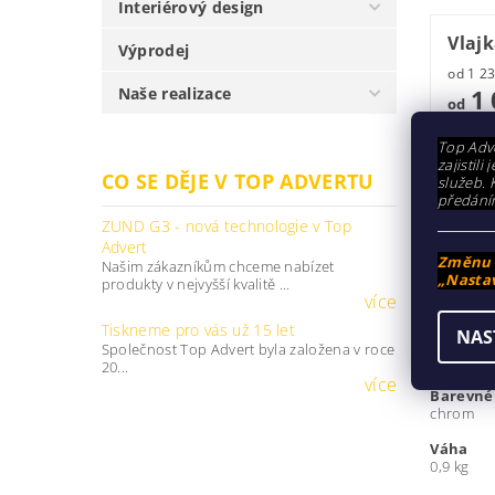
Interiérový design
Vlaj
Výprodej
1 
Naše realizace
od
od 1 02
Top Adve
zajistil
CO SE DĚJE V TOP ADVERTU
služeb. 
Vlaj
předání
ZUND G3 - nová technologie v Top
Advert
99
od
Změnu n
Našim zákazníkům chceme nabízet
„Nastav
od 997 
produkty v nejvyšší kvalitě ...
více
Tiskneme pro vás už 15 let
POPIS
NAS
Společnost Top Advert byla založena v roce
20...
více
Barevné
chrom
Váha
0,9 kg