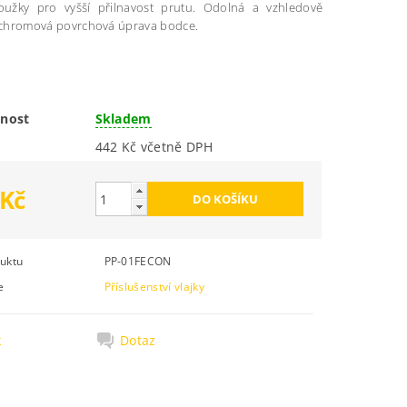
roužky pro vyšší přilnavost prutu. Odolná a vzhledově
í chromová povrchová úprava bodce.
nost
Skladem
442 Kč včetně DPH
 Kč
uktu
PP-01FECON
e
Příslušenství vlajky
k
Dotaz