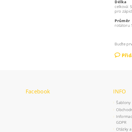
Délka
celková: 
pro zápic
Průměr
rotátoru 
Buďte prv
Při
Facebook
INFO
Šablony
Obchodn
Informac
GDPR
Otázky a