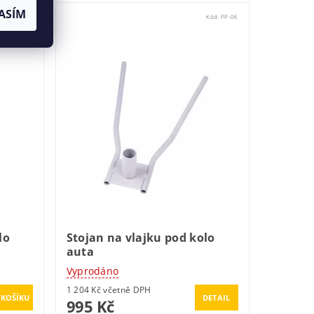
ASÍM
Kód:
PP-06E
Kód:
PP-06
lo
Stojan na vlajku pod kolo
auta
Vyprodáno
1 204 Kč včetně DPH
DETAIL
995 Kč