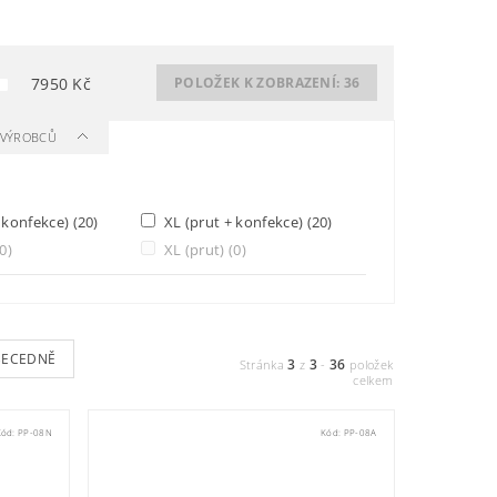
7950
Kč
POLOŽEK K ZOBRAZENÍ:
36
A VÝROBCŮ
+ konfekce)
(20)
XL (prut + konfekce)
(20)
(0)
XL (prut)
(0)
BECEDNĚ
3
3
36
Stránka
z
-
položek
celkem
Kód:
PP-08N
Kód:
PP-08A