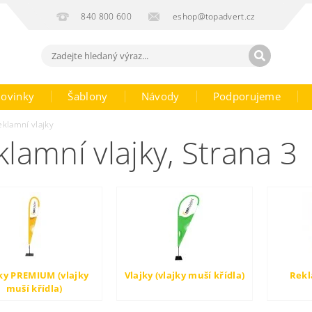
840 800 600
eshop@topadvert.cz
ovinky
Šablony
Návody
Podporujeme
eklamní vlajky
klamní vlajky
, Strana 3
ky PREMIUM (vlajky
Vlajky (vlajky muší křídla)
Rekl
muší křídla)