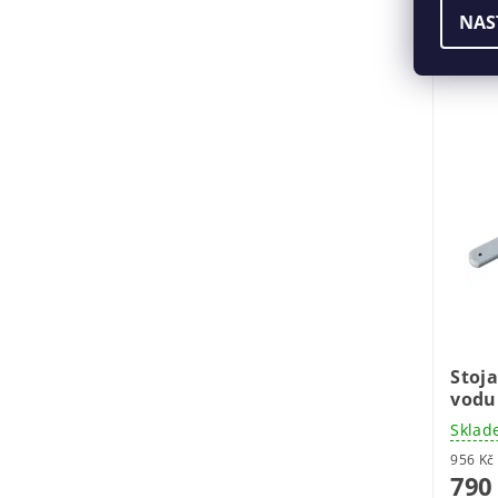
NAS
VČET
Stoja
vodu
Sklad
790