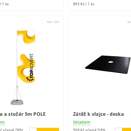
/ 1 ks
895 Kč / 1 ks
Kód:
1330
Kó
ka a stožár 5m POLE
Zátěž k vlajce - deska
em
Skladem
9 620 Kč včetně DPH
508 Kč včetně DPH