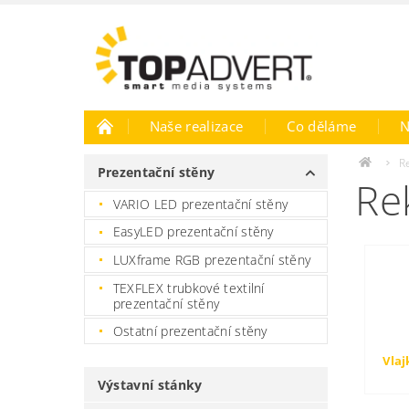
Naše realizace
Co děláme
N
R
Prezentační stěny
Re
VARIO LED prezentační stěny
EasyLED prezentační stěny
LUXframe RGB prezentační stěny
TEXFLEX trubkové textilní
prezentační stěny
Ostatní prezentační stěny
Vlaj
Výstavní stánky