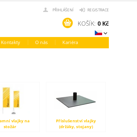
PŘIHLÁŠENÍ
REGISTRACE
KOŠÍK:
0 Kč
Kontakty
O nás
Kariéra
amní vlajky na
Příslušenství vlajky
stožár
(držáky, stojany)