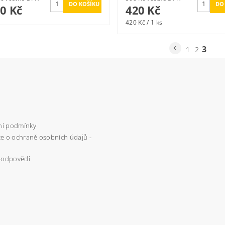
50 Kč
420 Kč
420 Kč / 1 ks
3
1
2
í podmínky
e o ochraně osobních údajů -
 odpovědi