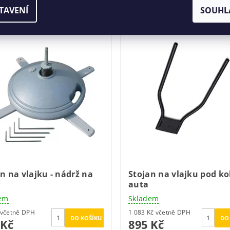
TAVENÍ
SOUHL
Kód:
PZ-08
NĚ ROTÁTORU
n na vlajku - nádrž na
Stojan na vlajku pod ko
auta
em
Skladem
956 Kč včetně DPH
1 083 Kč včetně DPH
 Kč
895 Kč