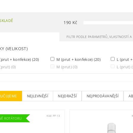
SKLADĚ
190
Kč
FILTR PODLE PARAMETRŮ, VLASTNOSTÍ 
KY (VELIKOST)
(prut + konfekce)
(20)
M (prut + konfekce)
(20)
L (prut 
(prut)
(0)
M (prut)
(0)
L (prut)
UČUJEME
NEJLEVNĚJŠÍ
NEJDRAŽŠÍ
NEJPRODÁVANĚJŠÍ
A
Kód:
PP-13
NĚ ROTÁTORU