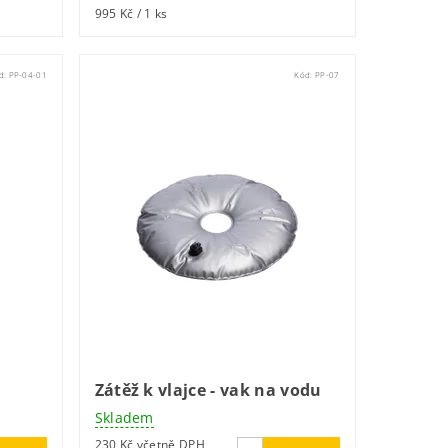
995 Kč / 1 ks
d:
PP-04-01
Kód:
PP-07
Zátěž k vlajce - vak na vodu
Skladem
230 Kč včetně DPH