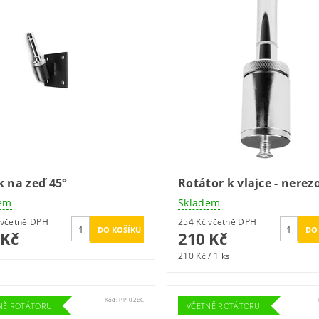
k na zeď 45°
Rotátor k vlajce - nerez
em
Skladem
405 Kč včetně DPH
254 Kč včetně DPH
 Kč
210 Kč
210 Kč / 1 ks
Kód:
PP-02BC
NĚ ROTÁTORU
VČETNĚ ROTÁTORU