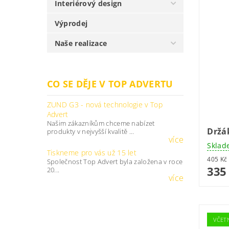
Interiérový design
Výprodej
Naše realizace
CO SE DĚJE V TOP ADVERTU
ZUND G3 - nová technologie v Top
Advert
Našim zákazníkům chceme nabízet
Držá
produkty v nejvyšší kvalitě ...
více
Sklad
Tiskneme pro vás už 15 let
Společnost Top Advert byla založena v roce
335
20...
více
VČET