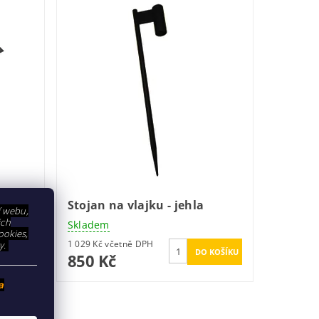
Stojan na vlajku - jehla
í webu,
ich
Skladem
ookies,
1 029 Kč včetně DPH
y.
850 Kč
a