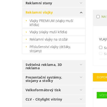
Reklamní stany
Reklamní vlajky
NA 
Vlajky PREMIUM (vlajky muší
křídla)
Vlajky (vlajky muší křídla)
VLAJ
Reklamní vlajky na stožár
Příslušenství vlajky (držáky,
S 
stojany)
S 
Světelná reklama, 3D
reklama
Prezentační systémy,
DOPOR
stojany a stolky
Velkoformátový tisk
VČET
CLV - Citylight vitríny