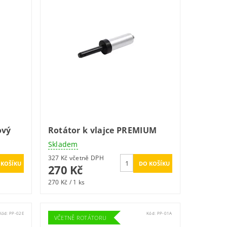
ový
Rotátor k vlajce PREMIUM
Skladem
327 Kč včetně DPH
270 Kč
270 Kč / 1 ks
Kód:
PP-02E
Kód:
PP-01A
VČETNĚ ROTÁTORU