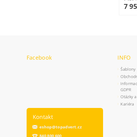
7 9
Facebook
INFO
Šablony
Obchodn
Informac
GDPR
Otázky a
Kariéra
Kontakt
eshop
@
topadvert.cz
840 800 600